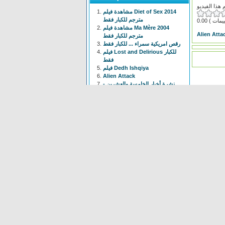
مشاهدة فيلم Diet of Sex 2014
مترجم للكبار فقط
0.00
مشاهدة فيلم Ma Mère 2004
Alien Atta
مترجم للكبار فقط
رقص امريكية سمراء ... للكبار فقط
فيلم Lost and Delirious للكبار
فقط
فيلم Dedh Ishqiya
Alien Attack
نشرة أخبار الخامسة والعشرين -
الحلقة التاسعة
فيلم شياطين الشرطة
فيلم The Faces Of My Gene
Frogger
Newest
Shoot The Gatso
(37 times)
Alien Attack
(109 times)
KYPCK
(47 times)
Alien Final Terminator
(32
times)
Frogger
(83 times)
maus Force Attack
(28 times)
Alien Cave
(78 times)
Animal Hunter
(37 times)
Bell Boys
(78 times)