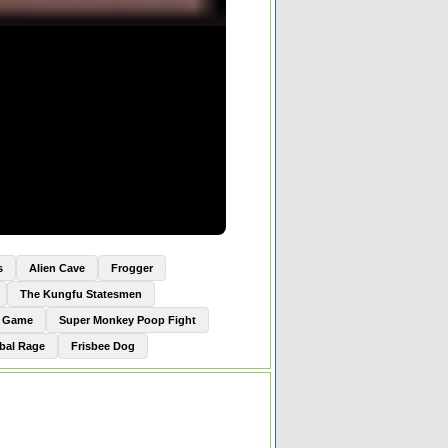
s
Alien Cave
Frogger
The Kungfu Statesmen
e Game
Super Monkey Poop Fight
bal Rage
Frisbee Dog