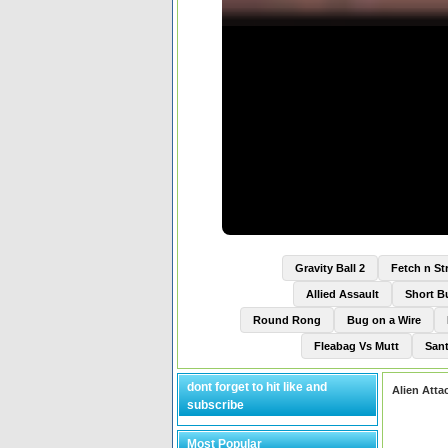
Gravity Ball 2
Fetch n St
Allied Assault
Short 
Round Rong
Bug on a Wire
Fleabag Vs Mutt
Sant
dont forget to hit like and
Alien Atta
subscribe
Most Popular