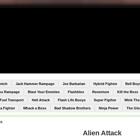
retch
Jack Hammer Rampage
Joe Barbarian
Hybrid Fighter
Bell Boy
Bus Rampage
Blast Your Enemies
Flashblox
Reventure
Kill the Boss
Fuel Transport
Heli Attack
Flash Life Buoys
Super Figther
Wink Th
a Fighter
Whack a Boss
Bad Shadow Brothers
Ninja Power
The Glo
ck
Alien Attack