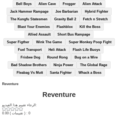
Bell Boys
Alien Cave
Frogger
Alien Attack
Jack Hammer Rampage
Joe Barbarian
Hybrid Fighter
The Kungfu Statesmen
Gravity Ball 2
Fetch n Stretch
Blast Your Enemies
Flashblox
Kill the Boss
Allied Assault
Short Bus Rampage
Super Figther
Wink The Game
Super Monkey Poop Fight
Fuel Transport
Heli Attack
Flash Life Buoys
Frisbee Dog
Round Rong
Bug on a Wire
Bad Shadow Brothers
Ninja Power
The Global Rage
Fleabag Vs Mutt
Santa Fighter
Whack a Boss
Reventure
Reventure
الرجاء تقييم هذا الفيديو:
0.00
( تقييمات ) : 0