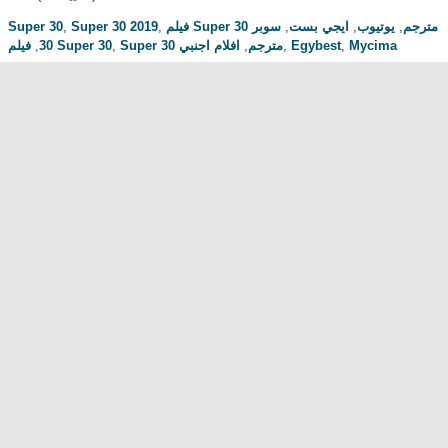
Super 30
,
Super 30 2019
,
سوبر
,
ايجي بست
,
يوتيوب
,
فيلم Super 30 مترجم
,
30
فيلم Super 30
,
افلام اجنبي
,
Super 30 مترجم
,
Egybest
,
Mycima
مناقشة المسلسل . محبي المسلسل ومعجبيه . مند متى وانت تتابع هدا المسلسل
.كيف كانت الحلقة الخ.
dont forget to hit like and subscribe
Most Popular
مشاهدة فيلم Diet of Sex 2014 مترجم للكبار فقط
مشاهدة فيلم Ma Mère 2004 مترجم للكبار فقط
رقص امريكية سمراء ... للكبار فقط
فيلم Lost and Delirious للكبار فقط
فيلم Dedh Ishqiya
Alien Attack
نشرة أخبار الخامسة والعشرين - الحلقة التاسعة
فيلم شياطين الشرطة
فيلم The Faces Of My Gene
Frogger
Newest