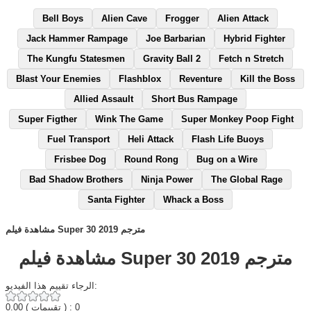
Bell Boys
Alien Cave
Frogger
Alien Attack
Jack Hammer Rampage
Joe Barbarian
Hybrid Fighter
The Kungfu Statesmen
Gravity Ball 2
Fetch n Stretch
Blast Your Enemies
Flashblox
Reventure
Kill the Boss
Allied Assault
Short Bus Rampage
Super Figther
Wink The Game
Super Monkey Poop Fight
Fuel Transport
Heli Attack
Flash Life Buoys
Frisbee Dog
Round Rong
Bug on a Wire
Bad Shadow Brothers
Ninja Power
The Global Rage
Santa Fighter
Whack a Boss
مشاهدة فيلم Super 30 2019 مترجم
مشاهدة فيلم Super 30 2019 مترجم
الرجاء تقييم هذا الفيديو:
0.00
( تقييمات ) : 0