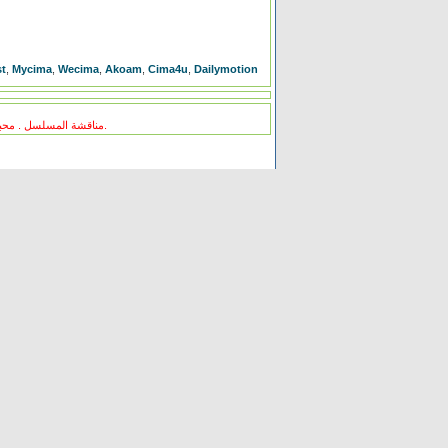
t
,
Mycima
,
Wecima
,
Akoam
,
Cima4u
,
Dailymotion
مناقشة المسلسل . محبي المسلسل ومعجبيه . مند متى وانت تتابع هدا المسلسل .كيف كانت الحلقة الخ.