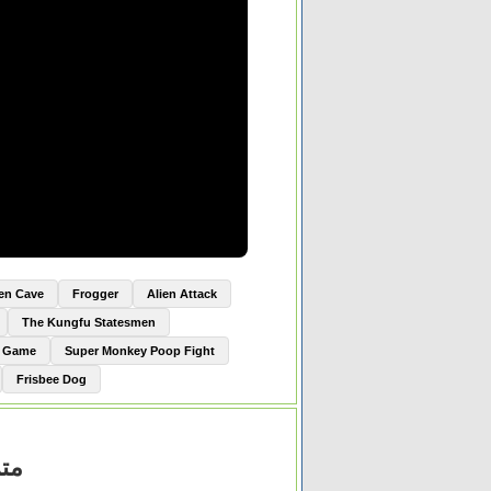
ien Cave
Frogger
Alien Attack
The Kungfu Statesmen
e Game
Super Monkey Poop Fight
Frisbee Dog
2023 مترجم