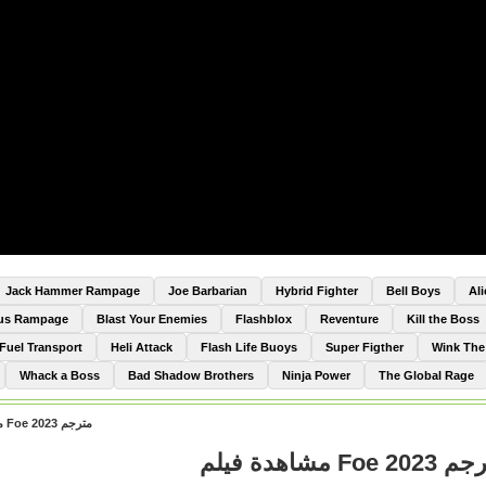
Jack Hammer Rampage
Joe Barbarian
Hybrid Fighter
Bell Boys
Al
Bus Rampage
Blast Your Enemies
Flashblox
Reventure
Kill the Boss
Fuel Transport
Heli Attack
Flash Life Buoys
Super Figther
Wink Th
Whack a Boss
Bad Shadow Brothers
Ninja Power
The Global Rage
مشاهدة فيلم Foe 2023 مترجم
مشاهدة فيلم Foe 