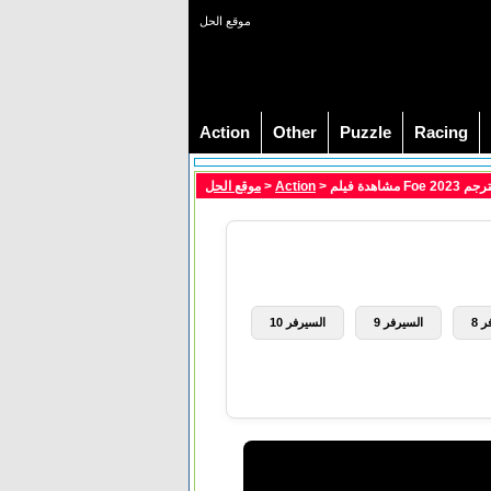
موقع الحل
Action
Other
Puzzle
Racing
موقع الحل
>
Action
> مشاهدة فيلم Foe 202
 8
السيرفر 9
السيرفر 10