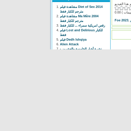
مشاهدة فيلم Diet of Sex 2014
مترجم للكبار فقط
0.00
مشاهدة فيلم Ma Mère 2004
Foe 2023
,
مترجم للكبار فقط
رقص امريكية سمراء ... للكبار فقط
فيلم Lost and Delirious للكبار
فقط
فيلم Dedh Ishqiya
Alien Attack
نشرة أخبار الخامسة والعشرين -
الحلقة التاسعة
فيلم شياطين الشرطة
فيلم The Faces Of My Gene
Frogger
Newest
Shoot The Gatso
(37 times)
Alien Attack
(109 times)
KYPCK
(47 times)
Alien Final Terminator
(32
times)
Frogger
(83 times)
maus Force Attack
(28 times)
Alien Cave
(78 times)
Animal Hunter
(37 times)
Bell Boys
(78 times)