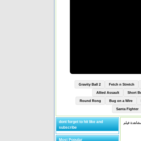
Gravity Ball 2
Fetch n Stretch
Allied Assault
Short 
Round Rong
Bug on a Wire
Santa Fighter
dont forget to hit like and
subscribe
Most Popular