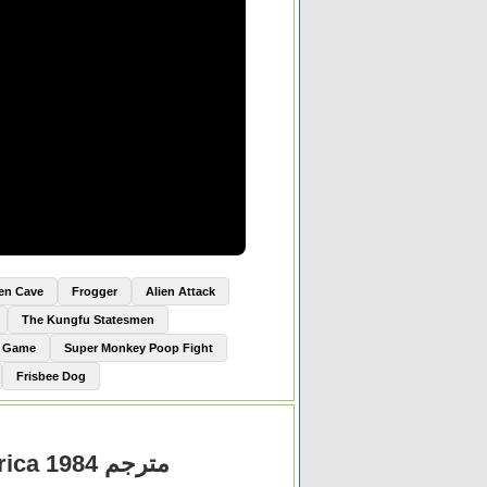
ien Cave
Frogger
Alien Attack
The Kungfu Statesmen
e Game
Super Monkey Poop Fight
Frisbee Dog
مشاهدة فيلم Once Upon a Time in America 1984 مترجم