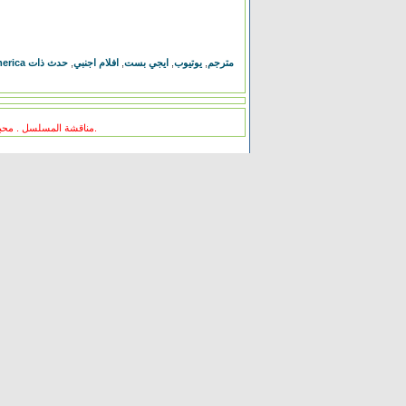
حدث ذات
,
افلام اجنبي
,
ايجي بست
,
يوتيوب
,
فيلم Once Upon a Time in America مترجم
مناقشة المسلسل . محبي المسلسل ومعجبيه . مند متى وانت تتابع هدا المسلسل .كيف كانت الحلقة الخ.