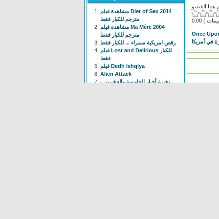
مشاهدة فيلم Diet of Sex 2014
مترجم للكبار فقط
0.00
مشاهدة فيلم Ma Mère 2004
Once Upon
مترجم للكبار فقط
ة في أمريكا
رقص امريكية سمراء ... للكبار فقط
فيلم Lost and Delirious للكبار
فقط
فيلم Dedh Ishqiya
Alien Attack
نشرة أخبار الخامسة والعشرين -
الحلقة التاسعة
فيلم شياطين الشرطة
فيلم The Faces Of My Gene
Frogger
Newest
Shoot The Gatso
(37 times)
Alien Attack
(109 times)
KYPCK
(47 times)
Alien Final Terminator
(32
times)
Frogger
(83 times)
maus Force Attack
(28 times)
Alien Cave
(78 times)
Animal Hunter
(37 times)
Bell Boys
(78 times)