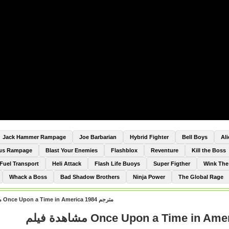
Jack Hammer Rampage
Joe Barbarian
Hybrid Fighter
Bell Boys
Al
Bus Rampage
Blast Your Enemies
Flashblox
Reventure
Kill the Boss
Fuel Transport
Heli Attack
Flash Life Buoys
Super Figther
Wink Th
Whack a Boss
Bad Shadow Brothers
Ninja Power
The Global Rage
مشاهدة فيلم Once Upon a Time in America 1984 مترجم