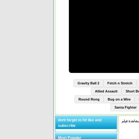
Gravity Ball 2
Fetch n Stretch
Allied Assault
Short 
Round Rong
Bug on a Wire
Santa Fighter
dont forget to hit like and
subscribe
Most Popular