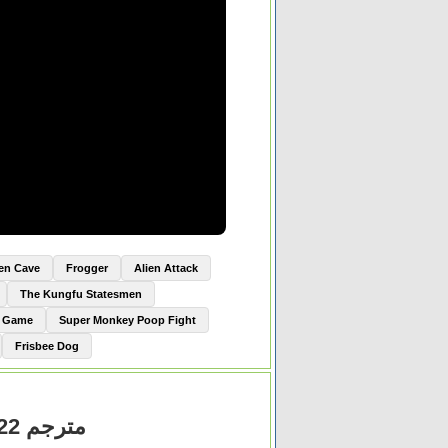
ien Cave
Frogger
Alien Attack
The Kungfu Statesmen
e Game
Super Monkey Poop Fight
Frisbee Dog
مشاهدة فيلم Sanctioning Evil 2022 مترجم