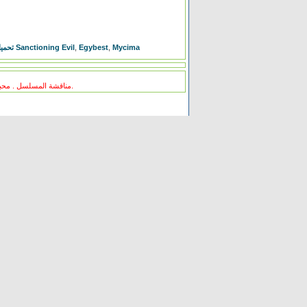
تحميل فيلم Sanctioning Evil
,
Egybest
,
Mycima
مناقشة المسلسل . محبي المسلسل ومعجبيه . مند متى وانت تتابع هدا المسلسل .كيف كانت الحلقة الخ.