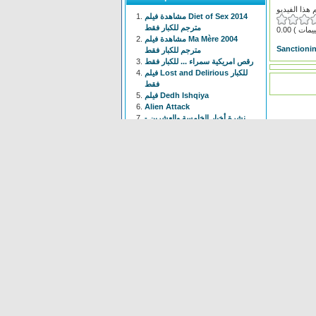
مشاهدة فيلم Diet of Sex 2014
مترجم للكبار فقط
0.00
مشاهدة فيلم Ma Mère 2004
Sanctionin
مترجم للكبار فقط
رقص امريكية سمراء ... للكبار فقط
فيلم Lost and Delirious للكبار
فقط
فيلم Dedh Ishqiya
Alien Attack
نشرة أخبار الخامسة والعشرين -
الحلقة التاسعة
فيلم شياطين الشرطة
فيلم The Faces Of My Gene
Frogger
Newest
Shoot The Gatso
(37 times)
Alien Attack
(109 times)
KYPCK
(47 times)
Alien Final Terminator
(32
times)
Frogger
(83 times)
maus Force Attack
(28 times)
Alien Cave
(78 times)
Animal Hunter
(37 times)
Bell Boys
(78 times)