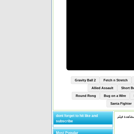
Gravity Ball 2
Fetch n Stretch
Allied Assault
Short 
Round Rong
Bug on a Wire
Santa Fighter
dont forget to hit like and
subscribe
Most Popular