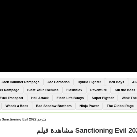
Jack Hammer Rampage
Joe Barbarian
Hybrid Fighter
Bell Boys
Al
Bus Rampage
Blast Your Enemies
Flashblox
Reventure
Kill the Boss
Fuel Transport
Heli Attack
Flash Life Buoys
Super Figther
Wink Th
Whack a Boss
Bad Shadow Brothers
Ninja Power
The Global Rage
مشاهدة فيلم Sanctioning Evil 2022 مترجم