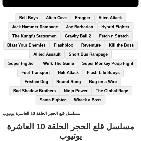
Bell Boys
Alien Cave
Frogger
Alien Attack
Jack Hammer Rampage
Joe Barbarian
Hybrid Fighter
The Kungfu Statesmen
Gravity Ball 2
Fetch n Stretch
Blast Your Enemies
Flashblox
Reventure
Kill the Boss
Allied Assault
Short Bus Rampage
Super Figther
Wink The Game
Super Monkey Poop Fight
Fuel Transport
Heli Attack
Flash Life Buoys
Frisbee Dog
Round Rong
Bug on a Wire
Bad Shadow Brothers
Ninja Power
The Global Rage
Santa Fighter
Whack a Boss
مسلسل قلع الحجر الحلقة 10 العاشرة يوتيوب
مسلسل قلع الحجر الحلقة 10 العاشرة
يوتيوب