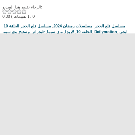
الرجاء تقييم هذا الفيديو:
0.00
( تقييمات ) : 0
,
مسلسل قلع الحجر الحلقة 10
,
مسلسلات رمضان 2024
,
مسلسل قلع الحجر
وي سيما
,
برستيج
,
تليجرام
,
ماي سيما
,
لاروزا
,
الحلقة 10
,
Dailymotion
,
ايجي
عرب سيد
,
بست
,
Mycima
,
اكوام
مناقشة المسلسل . محبي المسلسل ومعجبيه . مند متى وانت تتابع هدا المسلسل
.كيف كانت الحلقة الخ.
dont forget to hit like and subscribe
Most Popular
مشاهدة فيلم Diet of Sex 2014 مترجم للكبار فقط
مشاهدة فيلم Ma Mère 2004 مترجم للكبار فقط
رقص امريكية سمراء ... للكبار فقط
فيلم Lost and Delirious للكبار فقط
فيلم Dedh Ishqiya
Alien Attack
نشرة أخبار الخامسة والعشرين - الحلقة التاسعة
فيلم شياطين الشرطة