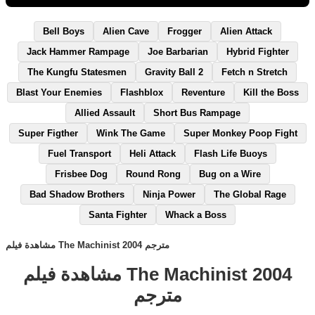
Bell Boys
Alien Cave
Frogger
Alien Attack
Jack Hammer Rampage
Joe Barbarian
Hybrid Fighter
The Kungfu Statesmen
Gravity Ball 2
Fetch n Stretch
Blast Your Enemies
Flashblox
Reventure
Kill the Boss
Allied Assault
Short Bus Rampage
Super Figther
Wink The Game
Super Monkey Poop Fight
Fuel Transport
Heli Attack
Flash Life Buoys
Frisbee Dog
Round Rong
Bug on a Wire
Bad Shadow Brothers
Ninja Power
The Global Rage
Santa Fighter
Whack a Boss
مشاهدة فيلم The Machinist 2004 مترجم
مشاهدة فيلم The Machinist 2004
مترجم