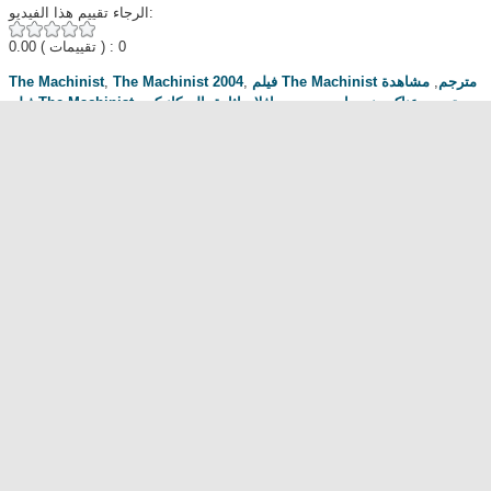
الرجاء تقييم هذا الفيديو:
0.00
( تقييمات ) : 0
The Machinist
,
The Machinist 2004
,
مشاهدة
,
فيلم The Machinist مترجم
فيلم The Machinist
,
الميكانيكي
,
افلام اثارة
,
ايجي بست
,
عناكب نت
,
يوتيوب
مناقشة المسلسل . محبي المسلسل ومعجبيه . مند متى وانت تتابع هدا المسلسل
.كيف كانت الحلقة الخ.
dont forget to hit like and subscribe
Most Popular
مشاهدة فيلم Diet of Sex 2014 مترجم للكبار فقط
مشاهدة فيلم Ma Mère 2004 مترجم للكبار فقط
رقص امريكية سمراء ... للكبار فقط
فيلم Lost and Delirious للكبار فقط
فيلم Dedh Ishqiya
Alien Attack
نشرة أخبار الخامسة والعشرين - الحلقة التاسعة
فيلم شياطين الشرطة
فيلم The Faces Of My Gene
Frogger