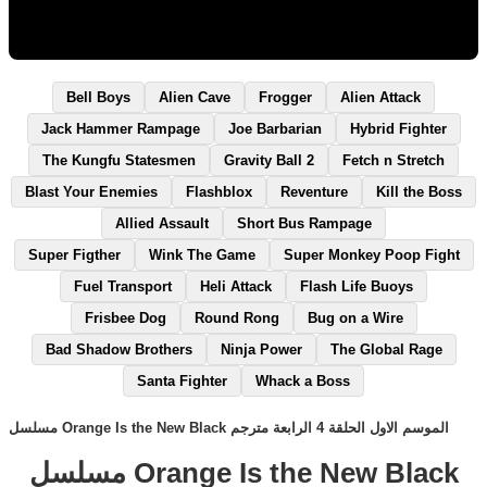
Bell Boys
Alien Cave
Frogger
Alien Attack
Jack Hammer Rampage
Joe Barbarian
Hybrid Fighter
The Kungfu Statesmen
Gravity Ball 2
Fetch n Stretch
Blast Your Enemies
Flashblox
Reventure
Kill the Boss
Allied Assault
Short Bus Rampage
Super Figther
Wink The Game
Super Monkey Poop Fight
Fuel Transport
Heli Attack
Flash Life Buoys
Frisbee Dog
Round Rong
Bug on a Wire
Bad Shadow Brothers
Ninja Power
The Global Rage
Santa Fighter
Whack a Boss
مسلسل Orange Is the New Black الموسم الاول الحلقة 4 الرابعة مترجم
مسلسل Orange Is the New Black