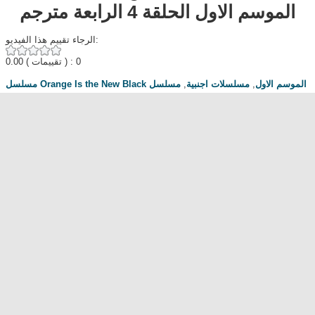
الموسم الاول الحلقة 4 الرابعة مترجم
الرجاء تقييم هذا الفيديو:
0.00
( تقييمات ) : 0
مسلسل
,
مسلسلات اجنبية
,
مسلسل Orange Is the New Black الموسم الاول
الحلقة 4
,
Orange Is the New Black الموسم الاول الحلقة 4
,
Egybet
,
Mycima
مناقشة المسلسل . محبي المسلسل ومعجبيه . مند متى وانت تتابع هدا المسلسل
.كيف كانت الحلقة الخ.
dont forget to hit like and subscribe
Most Popular
مشاهدة فيلم Diet of Sex 2014 مترجم للكبار فقط
مشاهدة فيلم Ma Mère 2004 مترجم للكبار فقط
رقص امريكية سمراء ... للكبار فقط
فيلم Lost and Delirious للكبار فقط
فيلم Dedh Ishqiya
Alien Attack
نشرة أخبار الخامسة والعشرين - الحلقة التاسعة