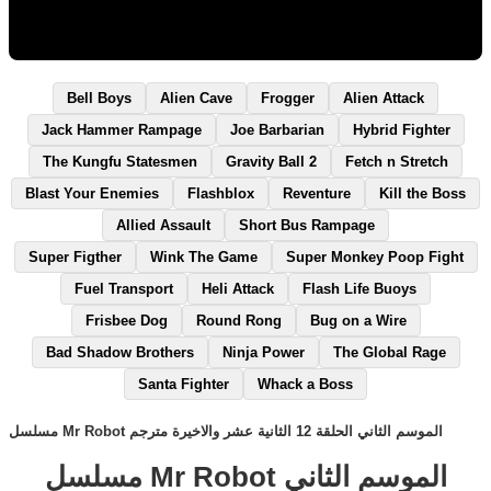
Bell Boys
Alien Cave
Frogger
Alien Attack
Jack Hammer Rampage
Joe Barbarian
Hybrid Fighter
The Kungfu Statesmen
Gravity Ball 2
Fetch n Stretch
Blast Your Enemies
Flashblox
Reventure
Kill the Boss
Allied Assault
Short Bus Rampage
Super Figther
Wink The Game
Super Monkey Poop Fight
Fuel Transport
Heli Attack
Flash Life Buoys
Frisbee Dog
Round Rong
Bug on a Wire
Bad Shadow Brothers
Ninja Power
The Global Rage
Santa Fighter
Whack a Boss
مسلسل Mr Robot الموسم الثاني الحلقة 12 الثانية عشر والاخيرة مترجم
مسلسل Mr Robot الموسم الثاني