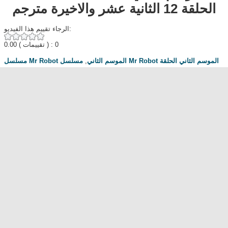
الحلقة 12 الثانية عشر والاخيرة مترجم
الرجاء تقييم هذا الفيديو:
0.00
( تقييمات ) : 0
مسلسل Mr Robot الموسم الثاني الحلقة
,
مسلسل Mr Robot الموسم الثاني
12
,
Mr Robot Season 2 Episode 12
,
Mr Robot
,
مسلسلات
,
ايجي بست
اجنبية
,
Egybest
,
Cima4u
,
تحميل مسلسل Mr Robot
,
Mycima
مناقشة المسلسل . محبي المسلسل ومعجبيه . مند متى وانت تتابع هدا المسلسل
.كيف كانت الحلقة الخ.
dont forget to hit like and subscribe
Most Popular
مشاهدة فيلم Diet of Sex 2014 مترجم للكبار فقط
مشاهدة فيلم Ma Mère 2004 مترجم للكبار فقط
رقص امريكية سمراء ... للكبار فقط
فيلم Lost and Delirious للكبار فقط
فيلم Dedh Ishqiya
Alien Attack
نشرة أخبار الخامسة والعشرين - الحلقة التاسعة