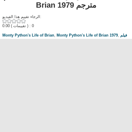
Brian 1979 مترجم
الرجاء تقييم هذا الفيديو:
0.00
( تقييمات ) : 0
Monty Python's Life of Brian
,
Monty Python's Life of Brian 1979
,
فيلم
حياة
,
افلام اجنبي
,
ايجي بست
,
يوتيوب
,
Monty Python's Life of Brian مترجم
افلام اثارة
,
براين
مناقشة المسلسل . محبي المسلسل ومعجبيه . مند متى وانت تتابع هدا المسلسل
.كيف كانت الحلقة الخ.
dont forget to hit like and subscribe
Most Popular
مشاهدة فيلم Diet of Sex 2014 مترجم للكبار فقط
مشاهدة فيلم Ma Mère 2004 مترجم للكبار فقط
رقص امريكية سمراء ... للكبار فقط
فيلم Lost and Delirious للكبار فقط
فيلم Dedh Ishqiya
Alien Attack
نشرة أخبار الخامسة والعشرين - الحلقة التاسعة