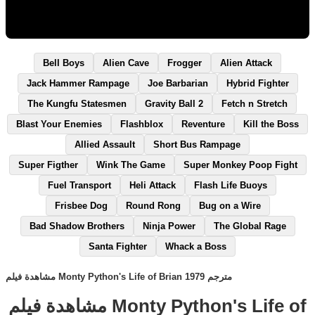
Bell Boys
Alien Cave
Frogger
Alien Attack
Jack Hammer Rampage
Joe Barbarian
Hybrid Fighter
The Kungfu Statesmen
Gravity Ball 2
Fetch n Stretch
Blast Your Enemies
Flashblox
Reventure
Kill the Boss
Allied Assault
Short Bus Rampage
Super Figther
Wink The Game
Super Monkey Poop Fight
Fuel Transport
Heli Attack
Flash Life Buoys
Frisbee Dog
Round Rong
Bug on a Wire
Bad Shadow Brothers
Ninja Power
The Global Rage
Santa Fighter
Whack a Boss
مشاهدة فيلم Monty Python's Life of Brian 1979 مترجم
مشاهدة فيلم Monty Python's Life of