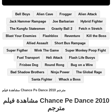
Bell Boys
Alien Cave
Frogger
Alien Attack
Jack Hammer Rampage
Joe Barbarian
Hybrid Fighter
The Kungfu Statesmen
Gravity Ball 2
Fetch n Stretch
Blast Your Enemies
Flashblox
Reventure
Kill the Boss
Allied Assault
Short Bus Rampage
Super Figther
Wink The Game
Super Monkey Poop Fight
Fuel Transport
Heli Attack
Flash Life Buoys
Frisbee Dog
Round Rong
Bug on a Wire
Bad Shadow Brothers
Ninja Power
The Global Rage
Santa Fighter
Whack a Boss
مشاهدة فيلم Chance Pe Dance 2010 مترجم
مشاهدة فيلم Chance Pe Dance 2010
مترجم