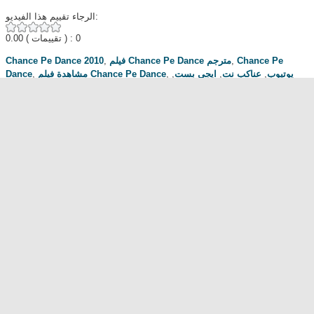
الرجاء تقييم هذا الفيديو:
0.00
( تقييمات ) : 0
Chance Pe Dance 2010
,
فيلم Chance Pe Dance مترجم
,
Chance Pe
Dance
,
مشاهدة فيلم Chance Pe Dance
,
,
ايجي بست
,
عناكب نت
,
يوتيوب
فرصة رقص
,
افلام كوميدي
مناقشة المسلسل . محبي المسلسل ومعجبيه . مند متى وانت تتابع هدا المسلسل
.كيف كانت الحلقة الخ.
dont forget to hit like and subscribe
Most Popular
مشاهدة فيلم Diet of Sex 2014 مترجم للكبار فقط
مشاهدة فيلم Ma Mère 2004 مترجم للكبار فقط
رقص امريكية سمراء ... للكبار فقط
فيلم Lost and Delirious للكبار فقط
فيلم Dedh Ishqiya
Alien Attack
نشرة أخبار الخامسة والعشرين - الحلقة التاسعة
فيلم شياطين الشرطة