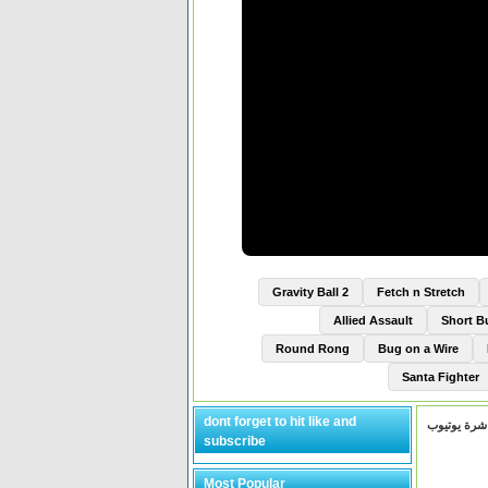
Gravity Ball 2
Fetch n Stretch
Allied Assault
Short 
Round Rong
Bug on a Wire
Santa Fighter
dont forget to hit like and
subscribe
Most Popular