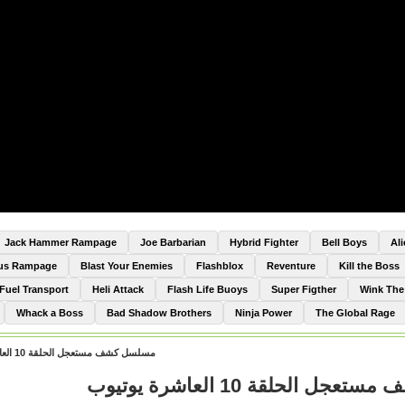
Jack Hammer Rampage
Joe Barbarian
Hybrid Fighter
Bell Boys
Al
Bus Rampage
Blast Your Enemies
Flashblox
Reventure
Kill the Boss
Fuel Transport
Heli Attack
Flash Life Buoys
Super Figther
Wink Th
Whack a Boss
Bad Shadow Brothers
Ninja Power
The Global Rage
مسلسل كشف مستعجل الحلقة 10 العاشرة يوتيوب
 الحلقة 10 العاشرة يوتيوب