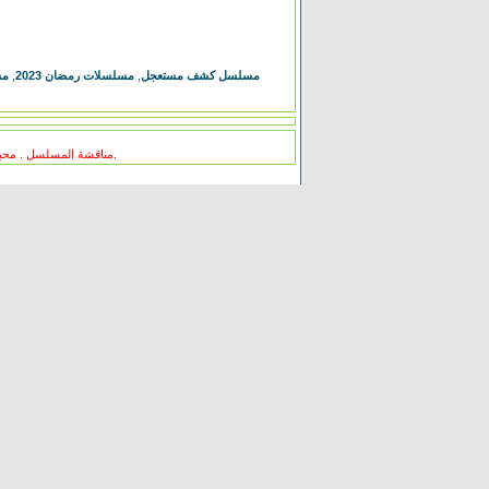
مس
,
مسلسلات رمضان 2023
,
مسلسل كشف مستعجل
مناقشة المسلسل . محبي المسلسل ومعجبيه . مند متى وانت تتابع هدا المسلسل .كيف كانت الحلقة الخ.