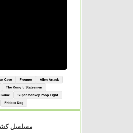
ien Cave
Frogger
Alien Attack
The Kungfu Statesmen
e Game
Super Monkey Poop Fight
Frisbee Dog
مسلسل كشف مستعجل