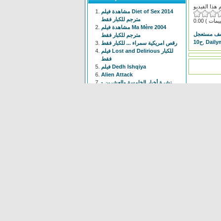
مشاهدة فيلم Diet of Sex 2014
مترجم للكبار فقط
0.00
مشاهدة فيلم Ma Mère 2004
ف مستعجل
مترجم للكبار فقط
ح10
,
Daily
رقص امريكية سمراء ... للكبار فقط
فيلم Lost and Delirious للكبار
فقط
فيلم Dedh Ishqiya
Alien Attack
نشرة أخبار الخامسة والعشرين -
الحلقة التاسعة
فيلم شياطين الشرطة
فيلم The Faces Of My Gene
Frogger
Newest
Shoot The Gatso
(37 times)
Alien Attack
(109 times)
KYPCK
(47 times)
Alien Final Terminator
(32
times)
Frogger
(83 times)
maus Force Attack
(28 times)
Alien Cave
(78 times)
Animal Hunter
(37 times)
Bell Boys
(78 times)