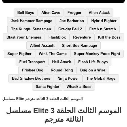
Bell Boys
Alien Cave
Frogger
Alien Attack
Jack Hammer Rampage
Joe Barbarian
Hybrid Fighter
The Kungfu Statesmen
Gravity Ball 2
Fetch n Stretch
Blast Your Enemies
Flashblox
Reventure
Kill the Boss
Allied Assault
Short Bus Rampage
Super Figther
Wink The Game
Super Monkey Poop Fight
Fuel Transport
Heli Attack
Flash Life Buoys
Frisbee Dog
Round Rong
Bug on a Wire
Bad Shadow Brothers
Ninja Power
The Global Rage
Santa Fighter
Whack a Boss
مسلسل Elite الموسم الثالث الحلقة 3 الثالثة مترجم
مسلسل Elite الموسم الثالث الحلقة 3
الثالثة مترجم