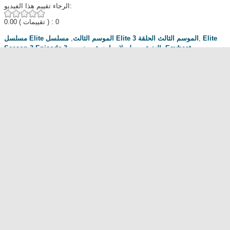
الرجاء تقييم هذا الفيديو:
0.00
( تقييمات ) : 0
,
مسلسل Elite الموسم الثالث
مسلسل Elite الموسم الثالث الحلقة 3
,
Elite
Season 3 Episode 3
,
يوتيوب
,
مسلسلات اجنبية
,
النخبة
,
Egybest
مناقشة المسلسل . محبي المسلسل ومعجبيه . مند متى وانت تتابع هدا المسلسل
.كيف كانت الحلقة الخ.
dont forget to hit like and subscribe
Most Popular
مشاهدة فيلم Diet of Sex 2014 مترجم للكبار فقط
مشاهدة فيلم Ma Mère 2004 مترجم للكبار فقط
رقص امريكية سمراء ... للكبار فقط
فيلم Lost and Delirious للكبار فقط
فيلم Dedh Ishqiya
Alien Attack
نشرة أخبار الخامسة والعشرين - الحلقة التاسعة
فيلم شياطين الشرطة
فيلم The Faces Of My Gene
Frogger