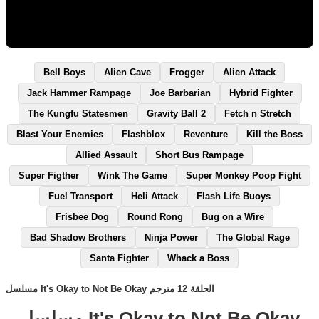
Bell Boys
Alien Cave
Frogger
Alien Attack
Jack Hammer Rampage
Joe Barbarian
Hybrid Fighter
The Kungfu Statesmen
Gravity Ball 2
Fetch n Stretch
Blast Your Enemies
Flashblox
Reventure
Kill the Boss
Allied Assault
Short Bus Rampage
Super Figther
Wink The Game
Super Monkey Poop Fight
Fuel Transport
Heli Attack
Flash Life Buoys
Frisbee Dog
Round Rong
Bug on a Wire
Bad Shadow Brothers
Ninja Power
The Global Rage
Santa Fighter
Whack a Boss
مسلسل It's Okay to Not Be Okay الحلقة 12 مترجم
مسلسل It's Okay to Not Be Okay