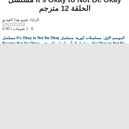
الحلقة 12 مترجم
الرجاء تقييم هذا الفيديو:
0.00
( تقييمات ) : 0
مسلسل
,
مسلسلات كورية
,
مسلسل It's Okay to Not Be Okay الموسم الاول
Psycho But It's Okay
,
مسلسل لا بأس إن لم تكن بخير It's Okay to Not Be
مسلسل لا بأس إن لم تكن بخير الحلقة 12
,
Okay الموسم الاول
,
Egybest
,
اسيا
تي في
,
Mycima
,
Cima4u
مناقشة المسلسل . محبي المسلسل ومعجبيه . مند متى وانت تتابع هدا المسلسل
.كيف كانت الحلقة الخ.
dont forget to hit like and subscribe
Most Popular
مشاهدة فيلم Diet of Sex 2014 مترجم للكبار فقط
مشاهدة فيلم Ma Mère 2004 مترجم للكبار فقط
رقص امريكية سمراء ... للكبار فقط
فيلم Lost and Delirious للكبار فقط
فيلم Dedh Ishqiya