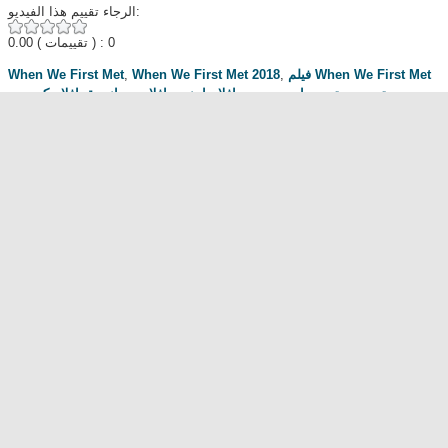
الرجاء تقييم هذا الفيديو:
0.00
( تقييمات ) : 0
When We First Met
,
When We First Met 2018
,
فيلم When We First Met
افلام كوميدي
,
افلام رومانسية
,
افلام اجنبي
,
ايجي بست
,
يوتيوب
,
مترجم
مناقشة المسلسل . محبي المسلسل ومعجبيه . مند متى وانت تتابع هدا المسلسل
.كيف كانت الحلقة الخ.
dont forget to hit like and subscribe
Most Popular
مشاهدة فيلم Diet of Sex 2014 مترجم للكبار فقط
مشاهدة فيلم Ma Mère 2004 مترجم للكبار فقط
رقص امريكية سمراء ... للكبار فقط
فيلم Lost and Delirious للكبار فقط
فيلم Dedh Ishqiya
Alien Attack
نشرة أخبار الخامسة والعشرين - الحلقة التاسعة
فيلم شياطين الشرطة
فيلم The Faces Of My Gene
Frogger