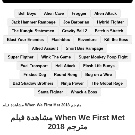
Bell Boys
Alien Cave
Frogger
Alien Attack
Jack Hammer Rampage
Joe Barbarian
Hybrid Fighter
The Kungfu Statesmen
Gravity Ball 2
Fetch n Stretch
Blast Your Enemies
Flashblox
Reventure
Kill the Boss
Allied Assault
Short Bus Rampage
Super Figther
Wink The Game
Super Monkey Poop Fight
Fuel Transport
Heli Attack
Flash Life Buoys
Frisbee Dog
Round Rong
Bug on a Wire
Bad Shadow Brothers
Ninja Power
The Global Rage
Santa Fighter
Whack a Boss
مشاهدة فيلم When We First Met 2018 مترجم
مشاهدة فيلم When We First Met
2018 مترجم