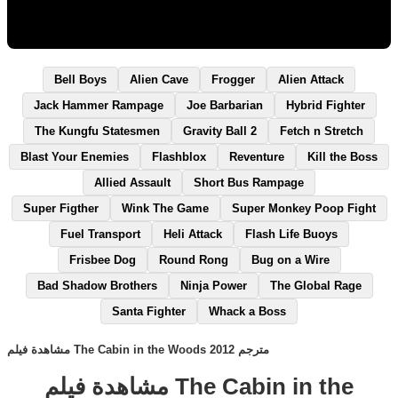
Bell Boys
Alien Cave
Frogger
Alien Attack
Jack Hammer Rampage
Joe Barbarian
Hybrid Fighter
The Kungfu Statesmen
Gravity Ball 2
Fetch n Stretch
Blast Your Enemies
Flashblox
Reventure
Kill the Boss
Allied Assault
Short Bus Rampage
Super Figther
Wink The Game
Super Monkey Poop Fight
Fuel Transport
Heli Attack
Flash Life Buoys
Frisbee Dog
Round Rong
Bug on a Wire
Bad Shadow Brothers
Ninja Power
The Global Rage
Santa Fighter
Whack a Boss
مشاهدة فيلم The Cabin in the Woods 2012 مترجم
مشاهدة فيلم The Cabin in the