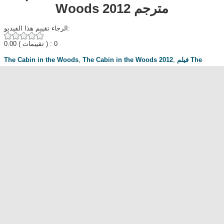
Woods 2012 مترجم
الرجاء تقييم هذا الفيديو:
0.00
( تقييمات ) : 0
The Cabin in the Woods
,
The Cabin in the Woods 2012
,
فيلم The
,
كوخ الغابة
,
افلام اجنبي
,
ايجي بست
,
يوتيوب
,
Cabin in the Woods مترجم
افلام رعب
,
افلام كوميدي
مناقشة المسلسل . محبي المسلسل ومعجبيه . مند متى وانت تتابع هدا المسلسل
.كيف كانت الحلقة الخ.
dont forget to hit like and subscribe
Most Popular
مشاهدة فيلم Diet of Sex 2014 مترجم للكبار فقط
مشاهدة فيلم Ma Mère 2004 مترجم للكبار فقط
رقص امريكية سمراء ... للكبار فقط
فيلم Lost and Delirious للكبار فقط
فيلم Dedh Ishqiya
Alien Attack
نشرة أخبار الخامسة والعشرين - الحلقة التاسعة