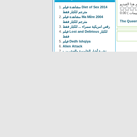
مشاهدة فيلم Diet of Sex 2014
مترجم للكبار فقط
0.00
مشاهدة فيلم Ma Mère 2004
The Queen
مترجم للكبار فقط
رقص امريكية سمراء ... للكبار فقط
فيلم Lost and Delirious للكبار
فقط
فيلم Dedh Ishqiya
Alien Attack
نشرة أخبار الخامسة والعشرين -
الحلقة التاسعة
فيلم شياطين الشرطة
فيلم The Faces Of My Gene
Frogger
Newest
Shoot The Gatso
(37 times)
Alien Attack
(109 times)
KYPCK
(47 times)
Alien Final Terminator
(32
times)
Frogger
(83 times)
maus Force Attack
(28 times)
Alien Cave
(78 times)
Animal Hunter
(37 times)
Bell Boys
(78 times)