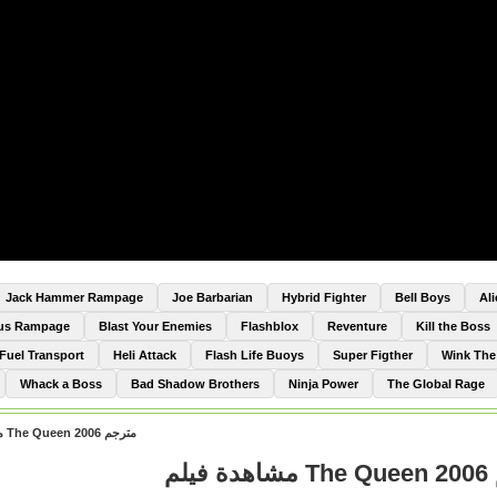
Jack Hammer Rampage
Joe Barbarian
Hybrid Fighter
Bell Boys
Al
Bus Rampage
Blast Your Enemies
Flashblox
Reventure
Kill the Boss
Fuel Transport
Heli Attack
Flash Life Buoys
Super Figther
Wink Th
Whack a Boss
Bad Shadow Brothers
Ninja Power
The Global Rage
مشاهدة فيلم The Queen 2006 مترجم
م