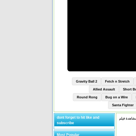
Gravity Ball 2
Fetch n Stretch
Allied Assault
Short 
Round Rong
Bug on a Wire
Santa Fighter
dont forget to hit like and
subscribe
Most Popular