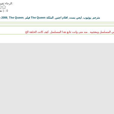
الرجاء تقييم هذا الفيديو:
( تقييمات ) : 0
 2006
,
The Queen
,
الملكة
,
افلام اجنبي
,
ايجي بست
,
يوتيوب
,
فيلم The Queen مترجم