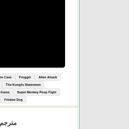
ien Cave
Frogger
Alien Attack
The Kungfu Statesmen
e Game
Super Monkey Poop Fight
Frisbee Dog
مشاهدة فيل The Queen 2006 مترجم