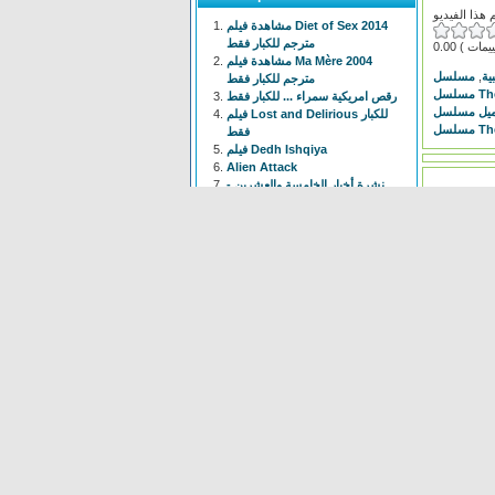
مشاهدة فيلم Diet of Sex 2014
مترجم للكبار فقط
0.00
مشاهدة فيلم Ma Mère 2004
,
ية
مترجم للكبار فقط
رقص امريكية سمراء ... للكبار فقط
فيلم Lost and Delirious للكبار
فقط
فيلم Dedh Ishqiya
Alien Attack
نشرة أخبار الخامسة والعشرين -
الحلقة التاسعة
فيلم شياطين الشرطة
فيلم The Faces Of My Gene
Frogger
Newest
Shoot The Gatso
(37 times)
Alien Attack
(109 times)
KYPCK
(47 times)
Alien Final Terminator
(32
times)
Frogger
(83 times)
maus Force Attack
(28 times)
Alien Cave
(78 times)
Animal Hunter
(37 times)
Bell Boys
(78 times)