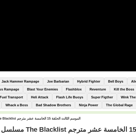
Jack Hammer Rampage
Joe Barbarian
Hybrid Fighter
Bell Boys
Al
Bus Rampage
Blast Your Enemies
Flashblox
Reventure
Kill the Boss
Fuel Transport
Heli Attack
Flash Life Buoys
Super Figther
Wink Th
Whack a Boss
Bad Shadow Brothers
Ninja Power
The Global Rage
مسلسل The Blacklist الموسم الثالث الحلقة 15 الخامسة عشر مترجم