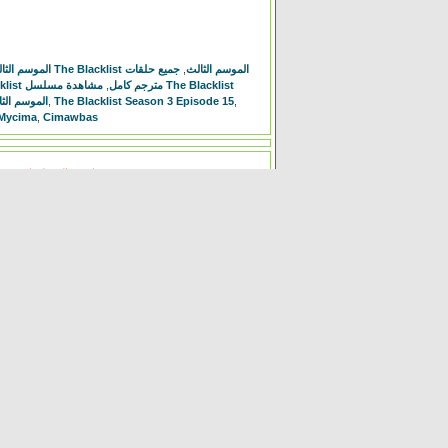
الموسم الثالث مترج
جميع حلقات
,
تحميل مسلسل The Blacklist الموسم الثالث
مشاهدة مسلسل The Blacklist
,
مسلسل The Blacklist مترجم كامل
الموسم الثالث الحلقة 5
,
The Blacklist Season 3 Episode 15
,
Mycima
,
Cimawbas
مناقشة المسلسل . محبي المسلسل ومعجبيه . مند متى وانت تتابع هدا المسلسل .كيف كانت الحلقة الخ.