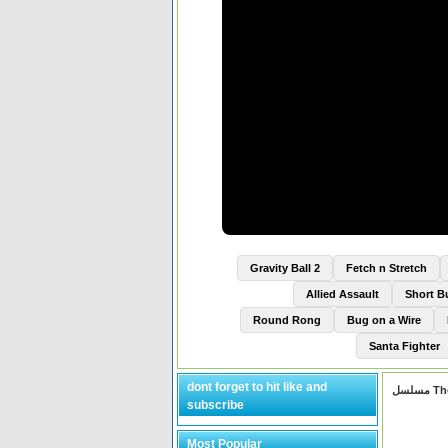
Gravity Ball 2
Fetch n Stretch
Allied Assault
Short 
Round Rong
Bug on a Wire
Santa Fighter
dont forget to hit like and
subscribe
Most Popular