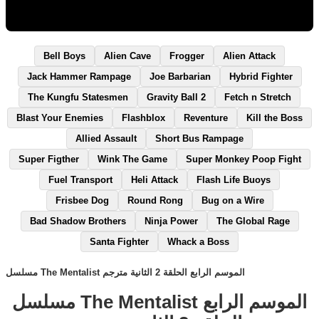
Bell Boys
Alien Cave
Frogger
Alien Attack
Jack Hammer Rampage
Joe Barbarian
Hybrid Fighter
The Kungfu Statesmen
Gravity Ball 2
Fetch n Stretch
Blast Your Enemies
Flashblox
Reventure
Kill the Boss
Allied Assault
Short Bus Rampage
Super Figther
Wink The Game
Super Monkey Poop Fight
Fuel Transport
Heli Attack
Flash Life Buoys
Frisbee Dog
Round Rong
Bug on a Wire
Bad Shadow Brothers
Ninja Power
The Global Rage
Santa Fighter
Whack a Boss
مسلسل The Mentalist الموسم الرابع الحلقة 2 الثانية مترجم
مسلسل The Mentalist الموسم الرابع