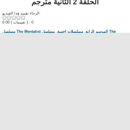
الحلقة 2 الثانية مترجم
الرجاء تقييم هذا الفيديو:
0.00
( تقييمات ) : 0
مسلسل The
,
مسلسلات اجنبية
,
مسلسل The Mentalist الموسم الرابع
الحلقة 2
,
Mentalist الموسم الرابع الحلقة 2
,
Egybest
,
Mycima
مناقشة المسلسل . محبي المسلسل ومعجبيه . مند متى وانت تتابع هدا المسلسل
.كيف كانت الحلقة الخ.
dont forget to hit like and subscribe
Most Popular
مشاهدة فيلم Diet of Sex 2014 مترجم للكبار فقط
مشاهدة فيلم Ma Mère 2004 مترجم للكبار فقط
رقص امريكية سمراء ... للكبار فقط
فيلم Lost and Delirious للكبار فقط
فيلم Dedh Ishqiya
Alien Attack
نشرة أخبار الخامسة والعشرين - الحلقة التاسعة
فيلم شياطين الشرطة