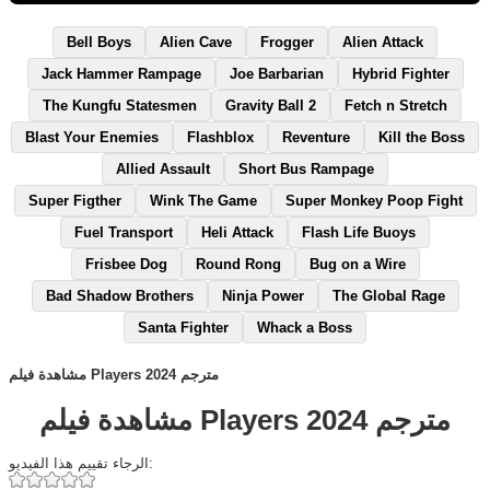
Bell Boys
Alien Cave
Frogger
Alien Attack
Jack Hammer Rampage
Joe Barbarian
Hybrid Fighter
The Kungfu Statesmen
Gravity Ball 2
Fetch n Stretch
Blast Your Enemies
Flashblox
Reventure
Kill the Boss
Allied Assault
Short Bus Rampage
Super Figther
Wink The Game
Super Monkey Poop Fight
Fuel Transport
Heli Attack
Flash Life Buoys
Frisbee Dog
Round Rong
Bug on a Wire
Bad Shadow Brothers
Ninja Power
The Global Rage
Santa Fighter
Whack a Boss
مشاهدة فيلم Players 2024 مترجم
مشاهدة فيلم Players 2024 مترجم
الرجاء تقييم هذا الفيديو: