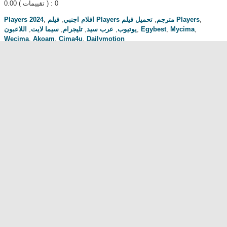
0.00
( تقييمات ) : 0
Players 2024
,
,
افلام اجنبي
,
فيلم Players مترجم
تحميل فيلم Players
,
اللاعبون
,
سيما لايت
,
تليجرام
,
عرب سيد
,
يوتيوب
,
Egybest
,
Mycima
,
Wecima
,
Akoam
,
Cima4u
,
Dailymotion
مناقشة المسلسل . محبي المسلسل ومعجبيه . مند متى وانت تتابع هدا المسلسل
.كيف كانت الحلقة الخ.
dont forget to hit like and subscribe
Most Popular
مشاهدة فيلم Diet of Sex 2014 مترجم للكبار فقط
مشاهدة فيلم Ma Mère 2004 مترجم للكبار فقط
رقص امريكية سمراء ... للكبار فقط
فيلم Lost and Delirious للكبار فقط
فيلم Dedh Ishqiya
Alien Attack
نشرة أخبار الخامسة والعشرين - الحلقة التاسعة
فيلم شياطين الشرطة
فيلم The Faces Of My Gene
Frogger