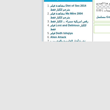
مشاهدة فيلم Diet of Sex 2014
مترجم للكبار فقط
0.00
مشاهدة فيلم Ma Mère 2004
مترجم للكبار فقط
رقص امريكية سمراء ... للكبار فقط
فيلم Lost and Delirious للكبار
فقط
فيلم Dedh Ishqiya
Alien Attack
نشرة أخبار الخامسة والعشرين -
الحلقة التاسعة
فيلم شياطين الشرطة
فيلم The Faces Of My Gene
Frogger
Newest
Shoot The Gatso
(37 times)
Alien Attack
(109 times)
KYPCK
(47 times)
Alien Final Terminator
(32
times)
Frogger
(83 times)
maus Force Attack
(28 times)
Alien Cave
(78 times)
Animal Hunter
(37 times)
Bell Boys
(78 times)