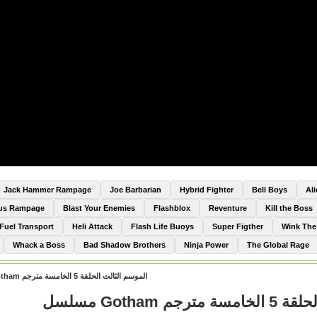
Jack Hammer Rampage
Joe Barbarian
Hybrid Fighter
Bell Boys
Al
Bus Rampage
Blast Your Enemies
Flashblox
Reventure
Kill the Boss
Fuel Transport
Heli Attack
Flash Life Buoys
Super Figther
Wink Th
Whack a Boss
Bad Shadow Brothers
Ninja Power
The Global Rage
مسلسل Gotham الموسم الثالث الحلقة 5 الخامسة مترجم
مسلسل Gotham 