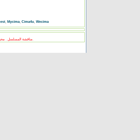
est
,
Mycima
,
Cima4u
,
Wecima
مناقشة المسلسل . محبي المسلسل ومعجبيه . مند متى وانت تتابع هدا المسلسل .كيف كانت الحلقة الخ.