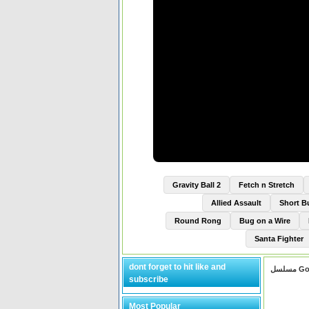
Gravity Ball 2
Fetch n Stretch
Allied Assault
Short 
Round Rong
Bug on a Wire
Santa Fighter
dont forget to hit like and
subscribe
Most Popular