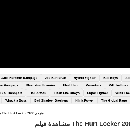
Jack Hammer Rampage
Joe Barbarian
Hybrid Fighter
Bell Boys
Al
Bus Rampage
Blast Your Enemies
Flashblox
Reventure
Kill the Boss
Fuel Transport
Heli Attack
Flash Life Buoys
Super Figther
Wink Th
Whack a Boss
Bad Shadow Brothers
Ninja Power
The Global Rage
مشاهدة فيلم The Hurt Locker 2008 مترجم