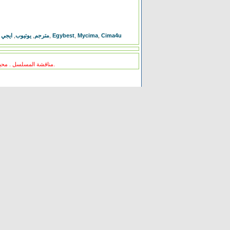
ايجي
,
يوتيوب
,
فيلم The Hurt Locker مترجم
,
Egybest
,
Mycima
,
Cima4u
مناقشة المسلسل . محبي المسلسل ومعجبيه . مند متى وانت تتابع هدا المسلسل .كيف كانت الحلقة الخ.