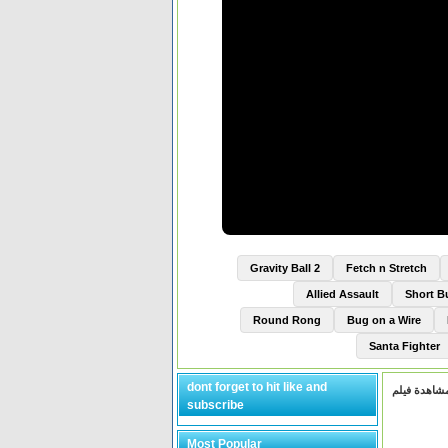
Gravity Ball 2
Fetch n Stretch
Allied Assault
Short 
Round Rong
Bug on a Wire
Santa Fighter
dont forget to hit like and
subscribe
Most Popular