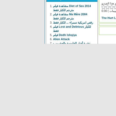
مشاهدة فيلم Diet of Sex 2014
مترجم للكبار فقط
0.00
مشاهدة فيلم Ma Mère 2004
The Hurt 
مترجم للكبار فقط
رقص امريكية سمراء ... للكبار فقط
فيلم Lost and Delirious للكبار
فقط
فيلم Dedh Ishqiya
Alien Attack
نشرة أخبار الخامسة والعشرين -
الحلقة التاسعة
فيلم شياطين الشرطة
فيلم The Faces Of My Gene
Frogger
Newest
Shoot The Gatso
(37 times)
Alien Attack
(109 times)
KYPCK
(47 times)
Alien Final Terminator
(32
times)
Frogger
(83 times)
maus Force Attack
(28 times)
Alien Cave
(78 times)
Animal Hunter
(37 times)
Bell Boys
(78 times)