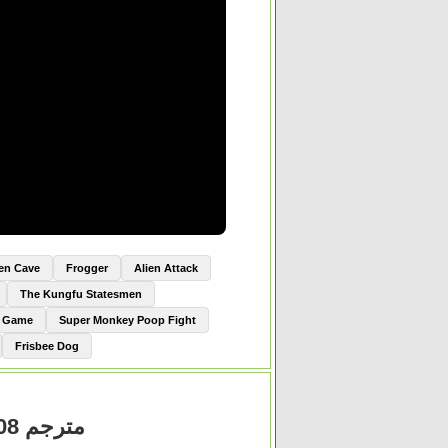
ien Cave
Frogger
Alien Attack
The Kungfu Statesmen
e Game
Super Monkey Poop Fight
Frisbee Dog
مشاهدة فيلم The Hurt Locker 2008 مترجم