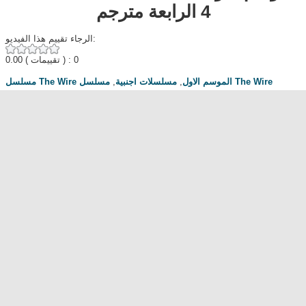
4 الرابعة مترجم
الرجاء تقييم هذا الفيديو:
0.00
( تقييمات ) : 0
مسلسل The Wire
,
مسلسلات اجنبية
,
مسلسل The Wire الموسم الاول
الحلقة 4
,
الموسم الاول الحلقة 4
,
The Wire Season 1 Episode 4 مترجم
,
Egybest
,
Mycima
,
Cimaforu
,
مسلسل The Wire الموسم 1 الحلقة 4
مناقشة المسلسل . محبي المسلسل ومعجبيه . مند متى وانت تتابع هدا المسلسل
.كيف كانت الحلقة الخ.
dont forget to hit like and subscribe
Most Popular
مشاهدة فيلم Diet of Sex 2014 مترجم للكبار فقط
مشاهدة فيلم Ma Mère 2004 مترجم للكبار فقط
رقص امريكية سمراء ... للكبار فقط
فيلم Lost and Delirious للكبار فقط
فيلم Dedh Ishqiya
Alien Attack
نشرة أخبار الخامسة والعشرين - الحلقة التاسعة