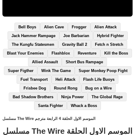
Bell Boys
Alien Cave
Frogger
Alien Attack
Jack Hammer Rampage
Joe Barbarian
Hybrid Fighter
The Kungfu Statesmen
Gravity Ball 2
Fetch n Stretch
Blast Your Enemies
Flashblox
Reventure
Kill the Boss
Allied Assault
Short Bus Rampage
Super Figther
Wink The Game
Super Monkey Poop Fight
Fuel Transport
Heli Attack
Flash Life Buoys
Frisbee Dog
Round Rong
Bug on a Wire
Bad Shadow Brothers
Ninja Power
The Global Rage
Santa Fighter
Whack a Boss
مسلسل The Wire الموسم الاول الحلقة 4 الرابعة مترجم
مسلسل The Wire الموسم الاول الحلقة