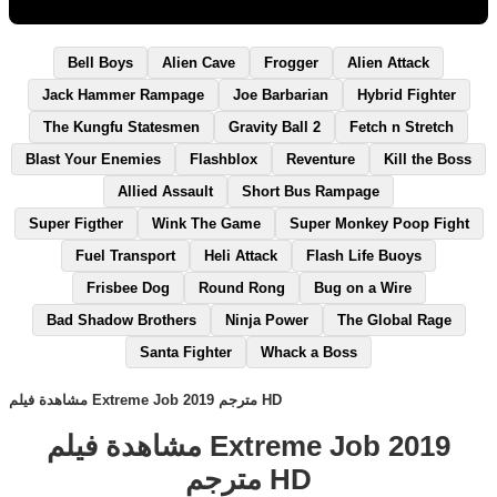
Bell Boys
Alien Cave
Frogger
Alien Attack
Jack Hammer Rampage
Joe Barbarian
Hybrid Fighter
The Kungfu Statesmen
Gravity Ball 2
Fetch n Stretch
Blast Your Enemies
Flashblox
Reventure
Kill the Boss
Allied Assault
Short Bus Rampage
Super Figther
Wink The Game
Super Monkey Poop Fight
Fuel Transport
Heli Attack
Flash Life Buoys
Frisbee Dog
Round Rong
Bug on a Wire
Bad Shadow Brothers
Ninja Power
The Global Rage
Santa Fighter
Whack a Boss
مشاهدة فيلم Extreme Job 2019 مترجم HD
مشاهدة فيلم Extreme Job 2019
مترجم HD