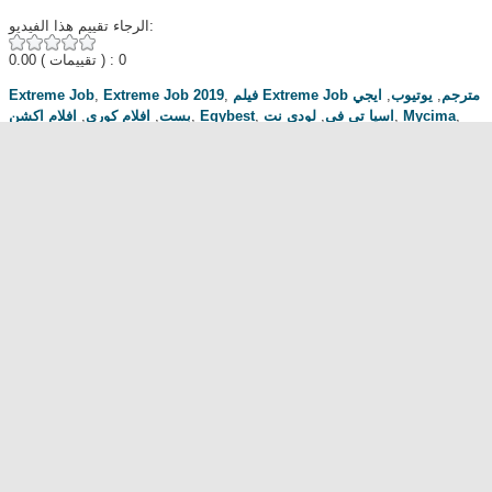
الرجاء تقييم هذا الفيديو:
0.00
( تقييمات ) : 0
Extreme Job
,
Extreme Job 2019
,
ايجي
,
يوتيوب
,
فيلم Extreme Job مترجم
افلام اكشن
,
افلام كوري
,
بست
,
Egybest
,
لودي نت
,
اسيا تي في
,
Mycima
,
Cima4u
,
تحميل فيلم Extreme Job
مناقشة المسلسل . محبي المسلسل ومعجبيه . مند متى وانت تتابع هدا المسلسل
.كيف كانت الحلقة الخ.
dont forget to hit like and subscribe
Most Popular
مشاهدة فيلم Diet of Sex 2014 مترجم للكبار فقط
مشاهدة فيلم Ma Mère 2004 مترجم للكبار فقط
رقص امريكية سمراء ... للكبار فقط
فيلم Lost and Delirious للكبار فقط
فيلم Dedh Ishqiya
Alien Attack
نشرة أخبار الخامسة والعشرين - الحلقة التاسعة
فيلم شياطين الشرطة