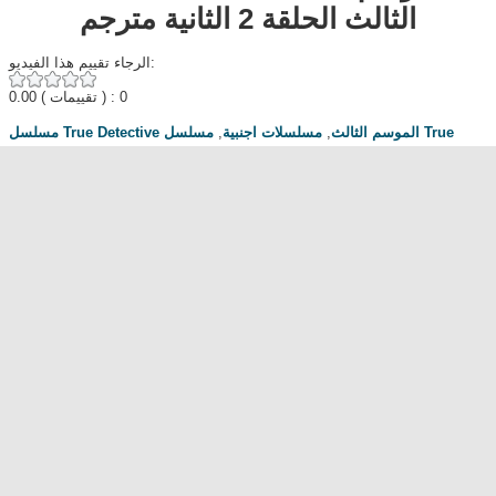
الثالث الحلقة 2 الثانية مترجم
الرجاء تقييم هذا الفيديو:
0.00
( تقييمات ) : 0
مسلسل True
,
مسلسلات اجنبية
,
مسلسل True Detective الموسم الثالث
الحلقة 2
,
Detective الموسم الثالث الحلقة 2
,
Egybest
,
Mycima
,
True
Detective Season 3 Episode 2
مناقشة المسلسل . محبي المسلسل ومعجبيه . مند متى وانت تتابع هدا المسلسل
.كيف كانت الحلقة الخ.
dont forget to hit like and subscribe
Most Popular
مشاهدة فيلم Diet of Sex 2014 مترجم للكبار فقط
مشاهدة فيلم Ma Mère 2004 مترجم للكبار فقط
رقص امريكية سمراء ... للكبار فقط
فيلم Lost and Delirious للكبار فقط
فيلم Dedh Ishqiya
Alien Attack
نشرة أخبار الخامسة والعشرين - الحلقة التاسعة