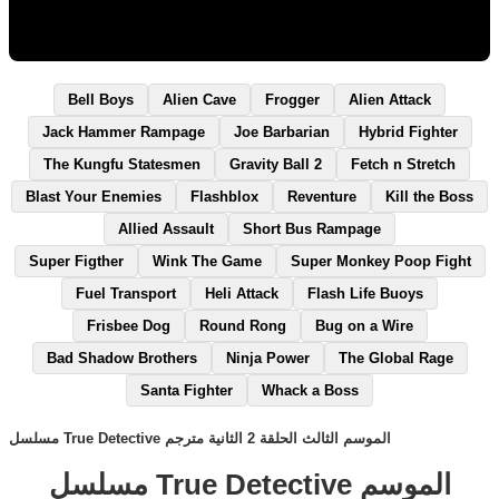
Bell Boys
Alien Cave
Frogger
Alien Attack
Jack Hammer Rampage
Joe Barbarian
Hybrid Fighter
The Kungfu Statesmen
Gravity Ball 2
Fetch n Stretch
Blast Your Enemies
Flashblox
Reventure
Kill the Boss
Allied Assault
Short Bus Rampage
Super Figther
Wink The Game
Super Monkey Poop Fight
Fuel Transport
Heli Attack
Flash Life Buoys
Frisbee Dog
Round Rong
Bug on a Wire
Bad Shadow Brothers
Ninja Power
The Global Rage
Santa Fighter
Whack a Boss
مسلسل True Detective الموسم الثالث الحلقة 2 الثانية مترجم
مسلسل True Detective الموسم