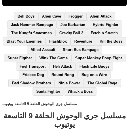
Bell Boys
Alien Cave
Frogger
Alien Attack
Jack Hammer Rampage
Joe Barbarian
Hybrid Fighter
The Kungfu Statesmen
Gravity Ball 2
Fetch n Stretch
Blast Your Enemies
Flashblox
Reventure
Kill the Boss
Allied Assault
Short Bus Rampage
Super Figther
Wink The Game
Super Monkey Poop Fight
Fuel Transport
Heli Attack
Flash Life Buoys
Frisbee Dog
Round Rong
Bug on a Wire
Bad Shadow Brothers
Ninja Power
The Global Rage
Santa Fighter
Whack a Boss
مسلسل جري الوحوش الحلقة 9 التاسعة يوتيوب
مسلسل جري الوحوش الحلقة 9 التاسعة
يوتيوب