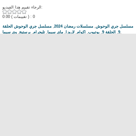
الرجاء تقييم هذا الفيديو:
0.00
( تقييمات ) : 0
مسلسل جري الوحوش الحلقة
,
مسلسلات رمضان 2024
,
مسلسل جري الوحوش
وي سيما
,
برستيج
,
تليجرام
,
ماي سيما
,
لاروزا
,
اكوام
,
يوتيوب
,
الحلقة 9
,
9
,
Dailymotion
,
عرب سيد
,
ايجي بست
,
Mycima
مناقشة المسلسل . محبي المسلسل ومعجبيه . مند متى وانت تتابع هدا المسلسل
.كيف كانت الحلقة الخ.
dont forget to hit like and subscribe
Most Popular
مشاهدة فيلم Diet of Sex 2014 مترجم للكبار فقط
مشاهدة فيلم Ma Mère 2004 مترجم للكبار فقط
رقص امريكية سمراء ... للكبار فقط
فيلم Lost and Delirious للكبار فقط
فيلم Dedh Ishqiya
Alien Attack
نشرة أخبار الخامسة والعشرين - الحلقة التاسعة
فيلم شياطين الشرطة