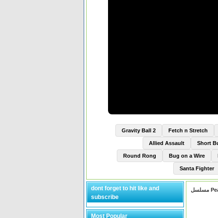
Gravity Ball 2
Fetch n Stretch
Allied Assault
Short 
Round Rong
Bug on a Wire
Santa Fighter
dont forget to hit like and
subscribe
Most Popular