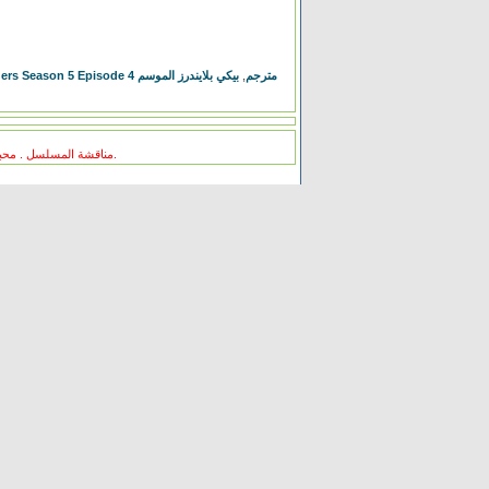
بيكي بلايندرز الموسم
,
Peaky Blinders Season 5 Episode 4 مترجم
مناقشة المسلسل . محبي المسلسل ومعجبيه . مند متى وانت تتابع هدا المسلسل .كيف كانت الحلقة الخ.