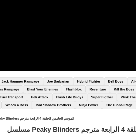
Jack Hammer Rampage
Joe Barbarian
Hybrid Fighter
Bell Boys
Al
Bus Rampage
Blast Your Enemies
Flashblox
Reventure
Kill the Boss
Fuel Transport
Heli Attack
Flash Life Buoys
Super Figther
Wink Th
Whack a Boss
Bad Shadow Brothers
Ninja Power
The Global Rage
مسلسل Peaky Blinders الموسم الخامس الحلقة 4 الرابعة مترجم
مسلسل Pea