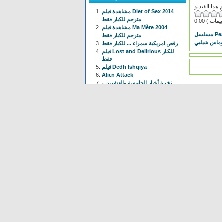
مشاهدة فيلم Diet of Sex 2014
مترجم للكبار فقط
0.00
مشاهدة فيلم Ma Mère 2004
مترجم للكبار فقط
ماس شيلبي
رقص امريكية سمراء ... للكبار فقط
فيلم Lost and Delirious للكبار
فقط
فيلم Dedh Ishqiya
Alien Attack
نشرة أخبار الخامسة والعشرين -
الحلقة التاسعة
فيلم شياطين الشرطة
فيلم The Faces Of My Gene
Frogger
Newest
Shoot The Gatso
(37 times)
Alien Attack
(109 times)
KYPCK
(47 times)
Alien Final Terminator
(32
times)
Frogger
(83 times)
maus Force Attack
(28 times)
Alien Cave
(78 times)
Animal Hunter
(37 times)
Bell Boys
(78 times)