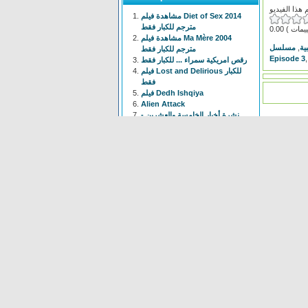
مشاهدة فيلم Diet of Sex 2014
مترجم للكبار فقط
0.00
مشاهدة فيلم Ma Mère 2004
,
ية
مترجم للكبار فقط
Episode 3
رقص امريكية سمراء ... للكبار فقط
فيلم Lost and Delirious للكبار
فقط
فيلم Dedh Ishqiya
Alien Attack
نشرة أخبار الخامسة والعشرين -
الحلقة التاسعة
فيلم شياطين الشرطة
فيلم The Faces Of My Gene
Frogger
Newest
Shoot The Gatso
(37 times)
Alien Attack
(109 times)
KYPCK
(47 times)
Alien Final Terminator
(32
times)
Frogger
(83 times)
maus Force Attack
(28 times)
Alien Cave
(78 times)
Animal Hunter
(37 times)
Bell Boys
(78 times)