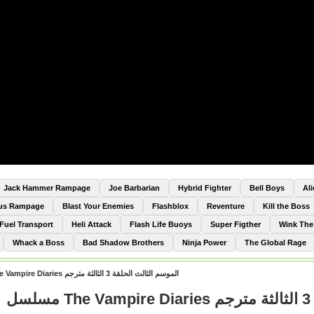
Jack Hammer Rampage
Joe Barbarian
Hybrid Fighter
Bell Boys
Al
Bus Rampage
Blast Your Enemies
Flashblox
Reventure
Kill the Boss
Fuel Transport
Heli Attack
Flash Life Buoys
Super Figther
Wink Th
Whack a Boss
Bad Shadow Brothers
Ninja Power
The Global Rage
مسلسل The Vampire Diaries الموسم الثالث الحلقة 3 الثالثة مترجم
ل