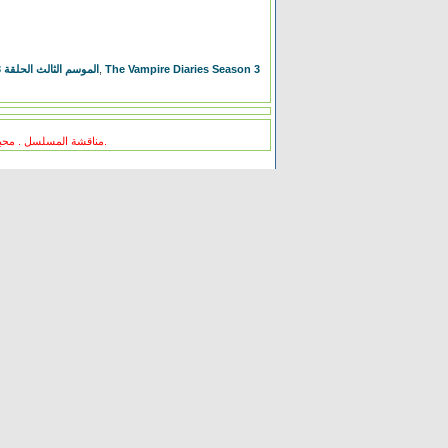
مسلسل The Vampire Diaries الموسم الثالث الحلقة 3
,
The Vampire Diaries Season 3
مناقشة المسلسل . محبي المسلسل ومعجبيه . مند متى وانت تتابع هدا المسلسل .كيف كانت الحلقة الخ.