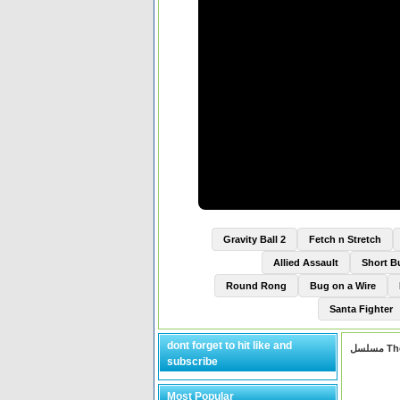
Gravity Ball 2
Fetch n Stretch
Allied Assault
Short 
Round Rong
Bug on a Wire
Santa Fighter
dont forget to hit like and
subscribe
Most Popular