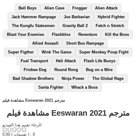
Bell Boys
Alien Cave
Frogger
Alien Attack
Jack Hammer Rampage
Joe Barbarian
Hybrid Fighter
The Kungfu Statesmen
Gravity Ball 2
Fetch n Stretch
Blast Your Enemies
Flashblox
Reventure
Kill the Boss
Allied Assault
Short Bus Rampage
Super Figther
Wink The Game
Super Monkey Poop Fight
Fuel Transport
Heli Attack
Flash Life Buoys
Frisbee Dog
Round Rong
Bug on a Wire
Bad Shadow Brothers
Ninja Power
The Global Rage
Santa Fighter
Whack a Boss
مشاهدة فيلم Eeswaran 2021 مترجم
مشاهدة فيلم Eeswaran 2021 مترجم
الرجاء تقييم هذا الفيديو:
0.00
( تقييمات ) : 0