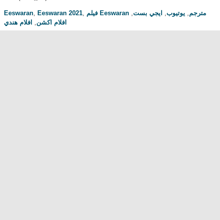
Eeswaran
,
Eeswaran 2021
,
,
ايجي بست
,
يوتيوب
,
فيلم Eeswaran مترجم
افلام هندي
,
افلام اكشن
مناقشة المسلسل . محبي المسلسل ومعجبيه . مند متى وانت تتابع هدا المسلسل
.كيف كانت الحلقة الخ.
dont forget to hit like and subscribe
Most Popular
مشاهدة فيلم Diet of Sex 2014 مترجم للكبار فقط
مشاهدة فيلم Ma Mère 2004 مترجم للكبار فقط
رقص امريكية سمراء ... للكبار فقط
فيلم Lost and Delirious للكبار فقط
فيلم Dedh Ishqiya
Alien Attack
نشرة أخبار الخامسة والعشرين - الحلقة التاسعة
فيلم شياطين الشرطة
فيلم The Faces Of My Gene
Frogger
Newest