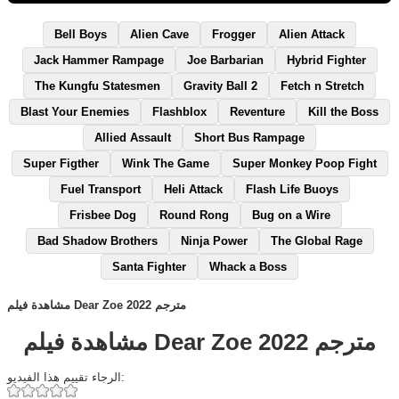
Bell Boys
Alien Cave
Frogger
Alien Attack
Jack Hammer Rampage
Joe Barbarian
Hybrid Fighter
The Kungfu Statesmen
Gravity Ball 2
Fetch n Stretch
Blast Your Enemies
Flashblox
Reventure
Kill the Boss
Allied Assault
Short Bus Rampage
Super Figther
Wink The Game
Super Monkey Poop Fight
Fuel Transport
Heli Attack
Flash Life Buoys
Frisbee Dog
Round Rong
Bug on a Wire
Bad Shadow Brothers
Ninja Power
The Global Rage
Santa Fighter
Whack a Boss
مشاهدة فيلم Dear Zoe 2022 مترجم
مشاهدة فيلم Dear Zoe 2022 مترجم
الرجاء تقييم هذا الفيديو: