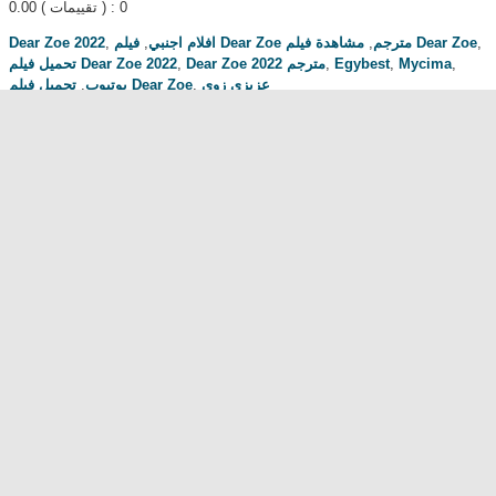
0.00
( تقييمات ) : 0
Dear Zoe 2022
,
,
افلام اجنبي
,
فيلم Dear Zoe مترجم
مشاهدة فيلم Dear Zoe
,
تحميل فيلم Dear Zoe 2022
,
Dear Zoe 2022 مترجم
,
Egybest
,
Mycima
,
,
يوتيوب
تحميل فيلم Dear Zoe
,
عزيزي زوي
مناقشة المسلسل . محبي المسلسل ومعجبيه . مند متى وانت تتابع هدا المسلسل
.كيف كانت الحلقة الخ.
dont forget to hit like and subscribe
Most Popular
مشاهدة فيلم Diet of Sex 2014 مترجم للكبار فقط
مشاهدة فيلم Ma Mère 2004 مترجم للكبار فقط
رقص امريكية سمراء ... للكبار فقط
فيلم Lost and Delirious للكبار فقط
فيلم Dedh Ishqiya
Alien Attack
نشرة أخبار الخامسة والعشرين - الحلقة التاسعة
فيلم شياطين الشرطة
فيلم The Faces Of My Gene
Frogger