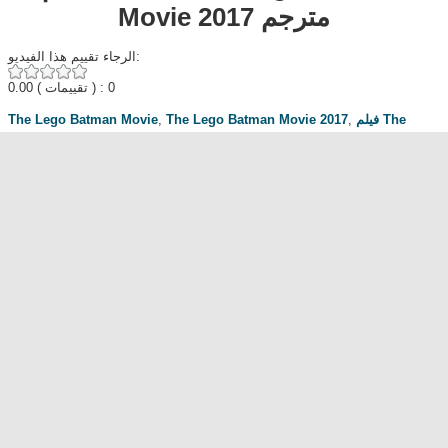
Movie 2017 مترجم
الرجاء تقييم هذا الفيديو:
0.00
( تقييمات ) : 0
The Lego Batman Movie
,
The Lego Batman Movie 2017
,
فيلم The
ذا ليغو باتمان
,
افلام اجنبي
,
ايجي بست
,
يوتيوب
,
Lego Batman Movie مترجم
موفي
مناقشة المسلسل . محبي المسلسل ومعجبيه . مند متى وانت تتابع هدا المسلسل
.كيف كانت الحلقة الخ.
dont forget to hit like and subscribe
Most Popular
مشاهدة فيلم Diet of Sex 2014 مترجم للكبار فقط
مشاهدة فيلم Ma Mère 2004 مترجم للكبار فقط
رقص امريكية سمراء ... للكبار فقط
فيلم Lost and Delirious للكبار فقط
فيلم Dedh Ishqiya
Alien Attack
نشرة أخبار الخامسة والعشرين - الحلقة التاسعة