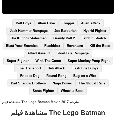
Bell Boys
Alien Cave
Frogger
Alien Attack
Jack Hammer Rampage
Joe Barbarian
Hybrid Fighter
The Kungfu Statesmen
Gravity Ball 2
Fetch n Stretch
Blast Your Enemies
Flashblox
Reventure
Kill the Boss
Allied Assault
Short Bus Rampage
Super Figther
Wink The Game
Super Monkey Poop Fight
Fuel Transport
Heli Attack
Flash Life Buoys
Frisbee Dog
Round Rong
Bug on a Wire
Bad Shadow Brothers
Ninja Power
The Global Rage
Santa Fighter
Whack a Boss
مشاهدة فيلم The Lego Batman Movie 2017 مترجم
مشاهدة فيلم The Lego Batman