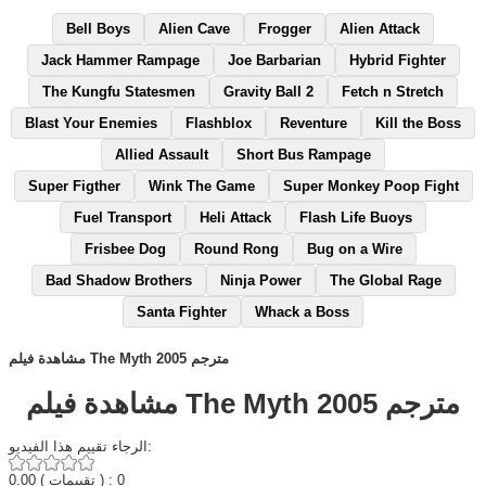
Bell Boys
Alien Cave
Frogger
Alien Attack
Jack Hammer Rampage
Joe Barbarian
Hybrid Fighter
The Kungfu Statesmen
Gravity Ball 2
Fetch n Stretch
Blast Your Enemies
Flashblox
Reventure
Kill the Boss
Allied Assault
Short Bus Rampage
Super Figther
Wink The Game
Super Monkey Poop Fight
Fuel Transport
Heli Attack
Flash Life Buoys
Frisbee Dog
Round Rong
Bug on a Wire
Bad Shadow Brothers
Ninja Power
The Global Rage
Santa Fighter
Whack a Boss
مشاهدة فيلم The Myth 2005 مترجم
مشاهدة فيلم The Myth 2005 مترجم
الرجاء تقييم هذا الفيديو:
0.00
( تقييمات ) : 0