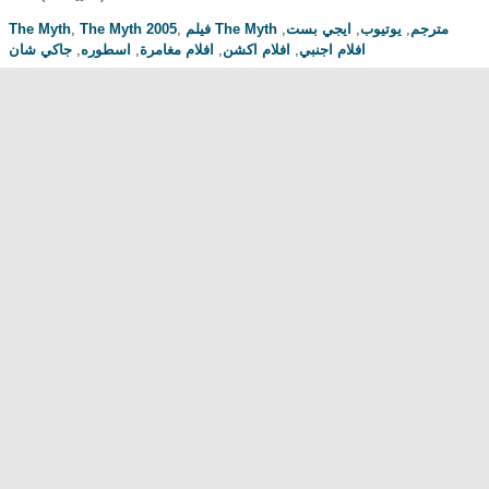
The Myth
,
The Myth 2005
,
,
ايجي بست
,
يوتيوب
,
فيلم The Myth مترجم
جاكي شان
,
اسطوره
,
افلام مغامرة
,
افلام اكشن
,
افلام اجنبي
مناقشة المسلسل . محبي المسلسل ومعجبيه . مند متى وانت تتابع هدا المسلسل
.كيف كانت الحلقة الخ.
dont forget to hit like and subscribe
Most Popular
مشاهدة فيلم Diet of Sex 2014 مترجم للكبار فقط
مشاهدة فيلم Ma Mère 2004 مترجم للكبار فقط
رقص امريكية سمراء ... للكبار فقط
فيلم Lost and Delirious للكبار فقط
فيلم Dedh Ishqiya
Alien Attack
نشرة أخبار الخامسة والعشرين - الحلقة التاسعة
فيلم شياطين الشرطة
فيلم The Faces Of My Gene
Frogger
Newest