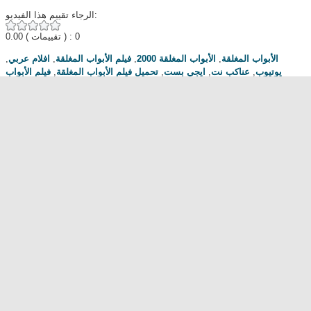
الرجاء تقييم هذا الفيديو:
0.00
( تقييمات ) : 0
,
افلام عربي
,
فيلم الأبواب المغلقة
,
الأبواب المغلقة 2000
,
الأبواب المغلقة
فيلم الأبواب
,
تحميل فيلم الأبواب المغلقة
,
ايجي بست
,
عناكب نت
,
يوتيوب
المغلقة 2000
,
Egybest
,
السينما للجميع
مناقشة المسلسل . محبي المسلسل ومعجبيه . مند متى وانت تتابع هدا المسلسل
.كيف كانت الحلقة الخ.
dont forget to hit like and subscribe
Most Popular
مشاهدة فيلم Diet of Sex 2014 مترجم للكبار فقط
مشاهدة فيلم Ma Mère 2004 مترجم للكبار فقط
رقص امريكية سمراء ... للكبار فقط
فيلم Lost and Delirious للكبار فقط
فيلم Dedh Ishqiya
Alien Attack
نشرة أخبار الخامسة والعشرين - الحلقة التاسعة
فيلم شياطين الشرطة
فيلم The Faces Of My Gene