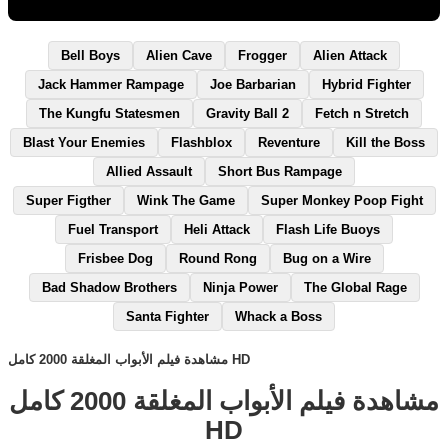
Bell Boys
Alien Cave
Frogger
Alien Attack
Jack Hammer Rampage
Joe Barbarian
Hybrid Fighter
The Kungfu Statesmen
Gravity Ball 2
Fetch n Stretch
Blast Your Enemies
Flashblox
Reventure
Kill the Boss
Allied Assault
Short Bus Rampage
Super Figther
Wink The Game
Super Monkey Poop Fight
Fuel Transport
Heli Attack
Flash Life Buoys
Frisbee Dog
Round Rong
Bug on a Wire
Bad Shadow Brothers
Ninja Power
The Global Rage
Santa Fighter
Whack a Boss
مشاهدة فيلم الأبواب المغلقة 2000 كامل HD
مشاهدة فيلم الأبواب المغلقة 2000 كامل
HD