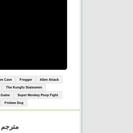
ien Cave
Frogger
Alien Attack
The Kungfu Statesmen
e Game
Super Monkey Poop Fight
Frisbee Dog
مشاهدة فيلم Hard Candy 2005 مترجم