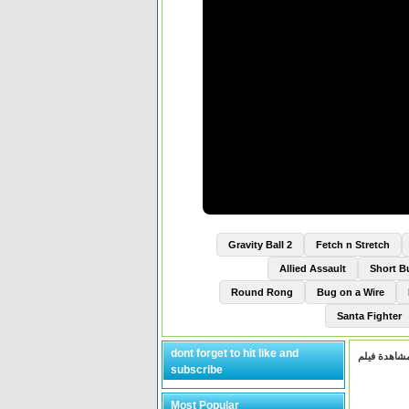
Gravity Ball 2
Fetch n Stretch
Allied Assault
Short 
Round Rong
Bug on a Wire
Santa Fighter
dont forget to hit like and
subscribe
Most Popular