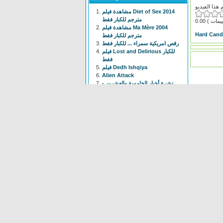
مشاهدة فيلم Diet of Sex 2014
مترجم للكبار فقط
0.00
مشاهدة فيلم Ma Mère 2004
Hard Cand
مترجم للكبار فقط
رقص امريكية سمراء ... للكبار فقط
فيلم Lost and Delirious للكبار
فقط
فيلم Dedh Ishqiya
Alien Attack
نشرة أخبار الخامسة والعشرين -
الحلقة التاسعة
فيلم شياطين الشرطة
فيلم The Faces Of My Gene
Frogger
Newest
Shoot The Gatso
(37 times)
Alien Attack
(109 times)
KYPCK
(47 times)
Alien Final Terminator
(32
times)
Frogger
(83 times)
maus Force Attack
(28 times)
Alien Cave
(78 times)
Animal Hunter
(37 times)
Bell Boys
(78 times)