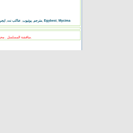
ايج
,
عناكب نت
,
يوتيوب
,
فيلم Hard Candy مترجم
,
Egybest
,
Mycima
مناقشة المسلسل . محبي المسلسل ومعجبيه . مند متى وانت تتابع هدا المسلسل .كيف كانت الحلقة الخ.