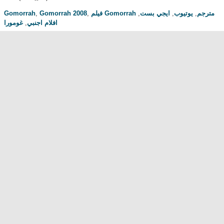
Gomorrah
,
Gomorrah 2008
,
,
ايجي بست
,
يوتيوب
,
فيلم Gomorrah مترجم
غومورا
,
افلام اجنبي
مناقشة المسلسل . محبي المسلسل ومعجبيه . مند متى وانت تتابع هدا المسلسل
.كيف كانت الحلقة الخ.
dont forget to hit like and subscribe
Most Popular
مشاهدة فيلم Diet of Sex 2014 مترجم للكبار فقط
مشاهدة فيلم Ma Mère 2004 مترجم للكبار فقط
رقص امريكية سمراء ... للكبار فقط
فيلم Lost and Delirious للكبار فقط
فيلم Dedh Ishqiya
Alien Attack
نشرة أخبار الخامسة والعشرين - الحلقة التاسعة
فيلم شياطين الشرطة
فيلم The Faces Of My Gene
Frogger
Newest