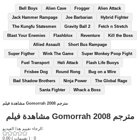
Bell Boys
Alien Cave
Frogger
Alien Attack
Jack Hammer Rampage
Joe Barbarian
Hybrid Fighter
The Kungfu Statesmen
Gravity Ball 2
Fetch n Stretch
Blast Your Enemies
Flashblox
Reventure
Kill the Boss
Allied Assault
Short Bus Rampage
Super Figther
Wink The Game
Super Monkey Poop Fight
Fuel Transport
Heli Attack
Flash Life Buoys
Frisbee Dog
Round Rong
Bug on a Wire
Bad Shadow Brothers
Ninja Power
The Global Rage
Santa Fighter
Whack a Boss
مشاهدة فيلم Gomorrah 2008 مترجم
مشاهدة فيلم Gomorrah 2008 مترجم
الرجاء تقييم هذا الفيديو:
0.00
( تقييمات ) : 0