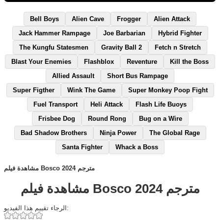
Bell Boys
Alien Cave
Frogger
Alien Attack
Jack Hammer Rampage
Joe Barbarian
Hybrid Fighter
The Kungfu Statesmen
Gravity Ball 2
Fetch n Stretch
Blast Your Enemies
Flashblox
Reventure
Kill the Boss
Allied Assault
Short Bus Rampage
Super Figther
Wink The Game
Super Monkey Poop Fight
Fuel Transport
Heli Attack
Flash Life Buoys
Frisbee Dog
Round Rong
Bug on a Wire
Bad Shadow Brothers
Ninja Power
The Global Rage
Santa Fighter
Whack a Boss
مشاهدة فيلم Bosco 2024 مترجم
مشاهدة فيلم Bosco 2024 مترجم
الرجاء تقييم هذا الفيديو: