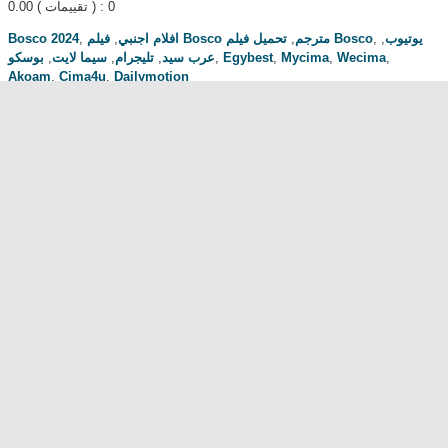
0.00
( تقييمات ) : 0
Bosco 2024
,
,
افلام اجنبي
,
فيلم Bosco مترجم
تحميل فيلم Bosco
,
,
يوتيوب
بوسكو
,
سيما لايت
,
تليجرام
,
عرب سيد
,
Egybest
,
Mycima
,
Wecima
,
Akoam
,
Cima4u
,
Dailymotion
مناقشة المسلسل . محبي المسلسل ومعجبيه . مند متى وانت تتابع هدا المسلسل
.كيف كانت الحلقة الخ.
dont forget to hit like and subscribe
Most Popular
مشاهدة فيلم Diet of Sex 2014 مترجم للكبار فقط
مشاهدة فيلم Ma Mère 2004 مترجم للكبار فقط
رقص امريكية سمراء ... للكبار فقط
فيلم Lost and Delirious للكبار فقط
فيلم Dedh Ishqiya
Alien Attack
نشرة أخبار الخامسة والعشرين - الحلقة التاسعة
فيلم شياطين الشرطة
فيلم The Faces Of My Gene
Frogger