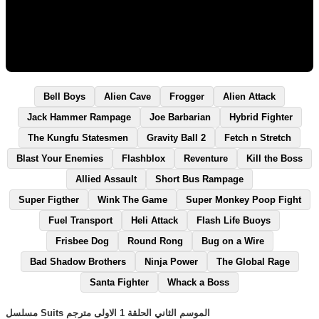
Bell Boys
Alien Cave
Frogger
Alien Attack
Jack Hammer Rampage
Joe Barbarian
Hybrid Fighter
The Kungfu Statesmen
Gravity Ball 2
Fetch n Stretch
Blast Your Enemies
Flashblox
Reventure
Kill the Boss
Allied Assault
Short Bus Rampage
Super Figther
Wink The Game
Super Monkey Poop Fight
Fuel Transport
Heli Attack
Flash Life Buoys
Frisbee Dog
Round Rong
Bug on a Wire
Bad Shadow Brothers
Ninja Power
The Global Rage
Santa Fighter
Whack a Boss
مسلسل Suits الموسم الثاني الحلقة 1 الاولى مترجم