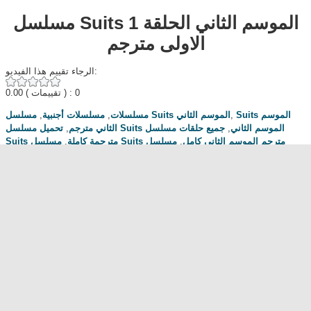
مسلسل Suits الموسم الثاني الحلقة 1
الاولى مترجم
الرجاء تقييم هذا الفيديو:
0.00
( تقييمات ) : 0
,
مسلسلات أجنبية
,
مسلسلات
مسلسل Suits الموسم الثاني
,
Suits الموسم
,
الثاني مترجم
جميع حلقات مسلسل
,
تحميل مسلسل Suits الموسم الثاني
,
Suits مترجمة كاملة
مسلسل
,
مسلسل Suits مترجم الموسم الثاني كامل
,
Suits مترجم كامل
مشاهدة وتحميل
,
مشاهدة مسلسل Suits مترجم اون لاين
,
مسلسل Suits الموسم الثاني
مسلسل Suits الموسم الثاني الحلقة 1
,
Suits
Season 2 Episode 1
,
,
ايجي بست
,
يوتيوب
,
لاروزا
,
مسلسل Suits الحلقة 1
سيما لايت
,
ماي سيما
,
Dailymotion
,
Egybest
,
Mycima
,
Cimawbas
مناقشة المسلسل . محبي المسلسل ومعجبيه . مند متى وانت تتابع هدا المسلسل
.كيف كانت الحلقة الخ.
dont forget to hit like and subscribe
Most Popular