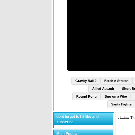
Gravity Ball 2
Fetch n Stretch
Allied Assault
Short 
Round Rong
Bug on a Wire
Santa Fighter
dont forget to hit like and
subscribe
Most Popular