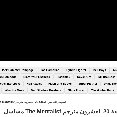
Jack Hammer Rampage
Joe Barbarian
Hybrid Fighter
Bell Boys
Al
Bus Rampage
Blast Your Enemies
Flashblox
Reventure
Kill the Boss
Fuel Transport
Heli Attack
Flash Life Buoys
Super Figther
Wink Th
Whack a Boss
Bad Shadow Brothers
Ninja Power
The Global Rage
مسلسل The Mentalist الموسم الخامس الحلقة 20 العشرون مترجم
مسلسل T