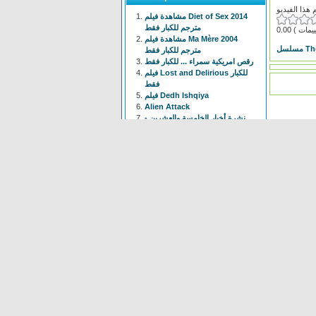
مشاهدة فيلم Diet of Sex 2014
مترجم للكبار فقط
0.00
مشاهدة فيلم Ma Mère 2004
مترجم للكبار فقط
رقص امريكية سمراء ... للكبار فقط
فيلم Lost and Delirious للكبار
فقط
فيلم Dedh Ishqiya
Alien Attack
نشرة أخبار الخامسة والعشرين -
الحلقة التاسعة
فيلم شياطين الشرطة
فيلم The Faces Of My Gene
Frogger
Newest
Shoot The Gatso
(37 times)
Alien Attack
(109 times)
KYPCK
(47 times)
Alien Final Terminator
(32
times)
Frogger
(83 times)
maus Force Attack
(28 times)
Alien Cave
(78 times)
Animal Hunter
(37 times)
Bell Boys
(78 times)