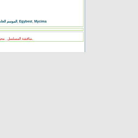
الموسم الخامس الحلقة 20
,
Egybest
,
Mycima
مناقشة المسلسل . محبي المسلسل ومعجبيه . مند متى وانت تتابع هدا المسلسل .كيف كانت الحلقة الخ.