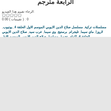
الرابعة مترجم
الرجاء تقييم هذا الفيديو:
0.00
( تقييمات ) : 0
,
يوتيوب
,
مسلسل صلاح الدين الايوبي الموسم الاول الحلقة 4
,
مسلسلات تركية
صلاح الدين الايوبي
,
عرب سيد
,
وي سيما
,
برستيج
,
تليجرام
,
ماي سيما
,
لاروزا
تحميل مسلسل صلاح الدين الايوبي الموسم الاول
,
اكوام
,
الحلقة 4
,
Dailymotion
,
نتفليكس
,
Egybest
,
Kudus Fatihi Selahaddin Eyyubi
الحلقة 4
,
Mycima
,
مسلسل صلاح الدين الايوبي الموسم الاول
مناقشة المسلسل . محبي المسلسل ومعجبيه . مند متى وانت تتابع هدا المسلسل
.كيف كانت الحلقة الخ.
dont forget to hit like and subscribe
Most Popular
مشاهدة فيلم Diet of Sex 2014 مترجم للكبار فقط
مشاهدة فيلم Ma Mère 2004 مترجم للكبار فقط
رقص امريكية سمراء ... للكبار فقط
فيلم Lost and Delirious للكبار فقط
فيلم Dedh Ishqiya