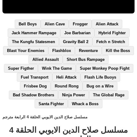
Bell Boys
Alien Cave
Frogger
Alien Attack
Jack Hammer Rampage
Joe Barbarian
Hybrid Fighter
The Kungfu Statesmen
Gravity Ball 2
Fetch n Stretch
Blast Your Enemies
Flashblox
Reventure
Kill the Boss
Allied Assault
Short Bus Rampage
Super Figther
Wink The Game
Super Monkey Poop Fight
Fuel Transport
Heli Attack
Flash Life Buoys
Frisbee Dog
Round Rong
Bug on a Wire
Bad Shadow Brothers
Ninja Power
The Global Rage
Santa Fighter
Whack a Boss
مسلسل صلاح الدين الايوبي الحلقة 4 الرابعة مترجم
مسلسل صلاح الدين الايوبي الحلقة 4