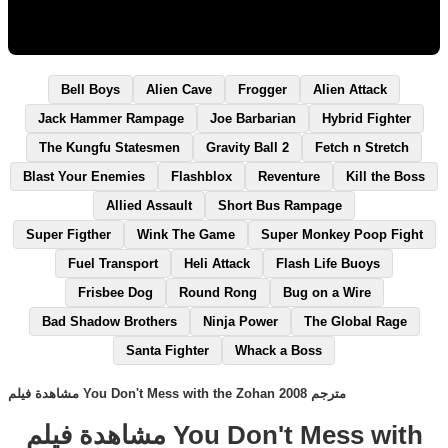
Bell Boys
Alien Cave
Frogger
Alien Attack
Jack Hammer Rampage
Joe Barbarian
Hybrid Fighter
The Kungfu Statesmen
Gravity Ball 2
Fetch n Stretch
Blast Your Enemies
Flashblox
Reventure
Kill the Boss
Allied Assault
Short Bus Rampage
Super Figther
Wink The Game
Super Monkey Poop Fight
Fuel Transport
Heli Attack
Flash Life Buoys
Frisbee Dog
Round Rong
Bug on a Wire
Bad Shadow Brothers
Ninja Power
The Global Rage
Santa Fighter
Whack a Boss
مشاهدة فيلم You Don't Mess with the Zohan 2008 مترجم
مشاهدة فيلم You Don't Mess with