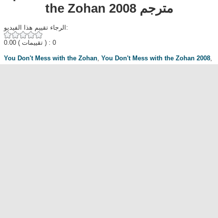
the Zohan 2008 مترجم
الرجاء تقييم هذا الفيديو:
0.00
( تقييمات ) : 0
You Don't Mess with the Zohan
,
You Don't Mess with the Zohan 2008
,
افلام
,
ايجي بست
,
يوتيوب
,
فيلم You Don't Mess with the Zohan مترجم
افلام اكشن
,
افلام كوميدي
,
لا تعبث مع زوهان
,
اجنبي
,
Egybest
,
Cima4u
مناقشة المسلسل . محبي المسلسل ومعجبيه . مند متى وانت تتابع هدا المسلسل
.كيف كانت الحلقة الخ.
dont forget to hit like and subscribe
Most Popular
مشاهدة فيلم Diet of Sex 2014 مترجم للكبار فقط
مشاهدة فيلم Ma Mère 2004 مترجم للكبار فقط
رقص امريكية سمراء ... للكبار فقط
فيلم Lost and Delirious للكبار فقط
فيلم Dedh Ishqiya
Alien Attack
نشرة أخبار الخامسة والعشرين - الحلقة التاسعة