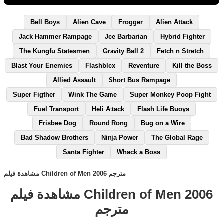
Bell Boys
Alien Cave
Frogger
Alien Attack
Jack Hammer Rampage
Joe Barbarian
Hybrid Fighter
The Kungfu Statesmen
Gravity Ball 2
Fetch n Stretch
Blast Your Enemies
Flashblox
Reventure
Kill the Boss
Allied Assault
Short Bus Rampage
Super Figther
Wink The Game
Super Monkey Poop Fight
Fuel Transport
Heli Attack
Flash Life Buoys
Frisbee Dog
Round Rong
Bug on a Wire
Bad Shadow Brothers
Ninja Power
The Global Rage
Santa Fighter
Whack a Boss
مشاهدة فيلم Children of Men 2006 مترجم
مشاهدة فيلم Children of Men 2006
مترجم