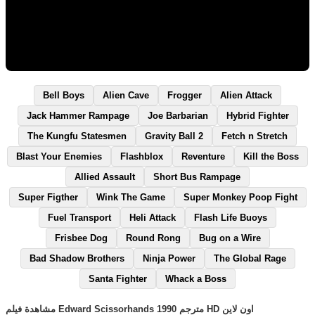
Bell Boys
Alien Cave
Frogger
Alien Attack
Jack Hammer Rampage
Joe Barbarian
Hybrid Fighter
The Kungfu Statesmen
Gravity Ball 2
Fetch n Stretch
Blast Your Enemies
Flashblox
Reventure
Kill the Boss
Allied Assault
Short Bus Rampage
Super Figther
Wink The Game
Super Monkey Poop Fight
Fuel Transport
Heli Attack
Flash Life Buoys
Frisbee Dog
Round Rong
Bug on a Wire
Bad Shadow Brothers
Ninja Power
The Global Rage
Santa Fighter
Whack a Boss
مشاهدة فيلم Edward Scissorhands 1990 مترجم HD اون لاين