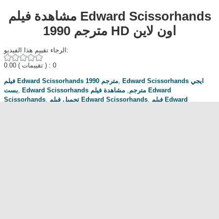
مشاهدة فيلم Edward Scissorhands
1990 مترجم HD اون لاين
الرجاء تقييم هذا الفيديو:
0.00
( تقييمات ) : 0
فيلم Edward Scissorhands 1990 مترجم
,
Edward Scissorhands ايجي
بست
,
مشاهدة فيلم Edward
,
Edward Scissorhands مترجم
Scissorhands
,
تحميل فيلم Edward Scissorhands
,
فيلم Edward
Scissorhands
,
Edward Scissorhands 1990
,
فيلم Edward Scissorhands
1990
,
,
افلام للكبار فقط
,
افلام
,
مشاهدة فيلم Edward Scissorhands مترجم
ماي
,
ايجي بست
,
يوتيوب
,
شاهد
,
افلام لاتصلح للمشاهدة العائلية
,
افلام +18
سيما كلوب
,
سيما
,
Dailymotion
,
تلجرام
مناقشة المسلسل . محبي المسلسل ومعجبيه . مند متى وانت تتابع هدا المسلسل
.كيف كانت الحلقة الخ.
dont forget to hit like and subscribe
Most Popular