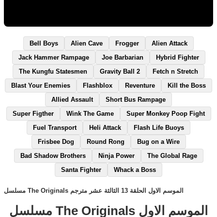
Bell Boys
Alien Cave
Frogger
Alien Attack
Jack Hammer Rampage
Joe Barbarian
Hybrid Fighter
The Kungfu Statesmen
Gravity Ball 2
Fetch n Stretch
Blast Your Enemies
Flashblox
Reventure
Kill the Boss
Allied Assault
Short Bus Rampage
Super Figther
Wink The Game
Super Monkey Poop Fight
Fuel Transport
Heli Attack
Flash Life Buoys
Frisbee Dog
Round Rong
Bug on a Wire
Bad Shadow Brothers
Ninja Power
The Global Rage
Santa Fighter
Whack a Boss
مسلسل The Originals الموسم الاول الحلقة 13 الثالثة عشر مترجم
مسلسل The Originals الموسم الاول