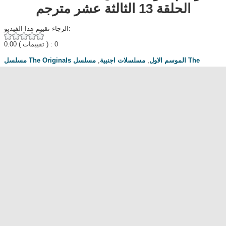
الحلقة 13 الثالثة عشر مترجم
الرجاء تقييم هذا الفيديو:
0.00
( تقييمات ) : 0
مسلسل The
,
مسلسلات اجنبية
,
مسلسل The Originals الموسم الاول
الحلقة 13
,
Originals الموسم الاول الحلقة 13
,
Egybest
,
Mycima
,
The
Originals Season 1 Episode 13
مناقشة المسلسل . محبي المسلسل ومعجبيه . مند متى وانت تتابع هدا المسلسل
.كيف كانت الحلقة الخ.
dont forget to hit like and subscribe
Most Popular
مشاهدة فيلم Diet of Sex 2014 مترجم للكبار فقط
مشاهدة فيلم Ma Mère 2004 مترجم للكبار فقط
رقص امريكية سمراء ... للكبار فقط
فيلم Lost and Delirious للكبار فقط
فيلم Dedh Ishqiya
Alien Attack
نشرة أخبار الخامسة والعشرين - الحلقة التاسعة