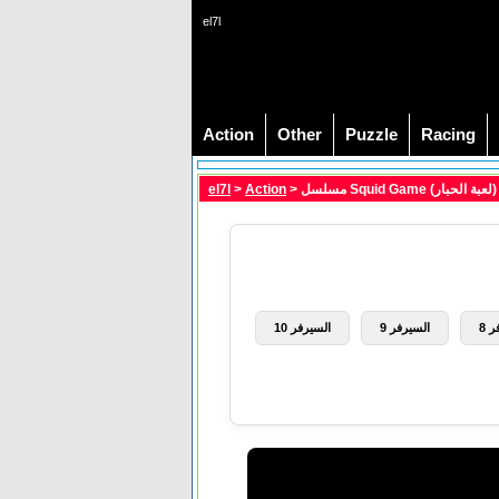
el7l
Action
Other
Puzzle
Racing
el7l
>
Action
 8
السيرفر 9
السيرفر 10