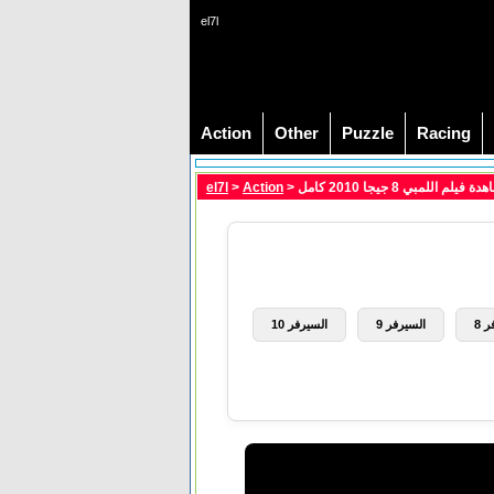
el7l
Action
Other
Puzzle
Racing
el7l
>
Action
 8
السيرفر 9
السيرفر 10