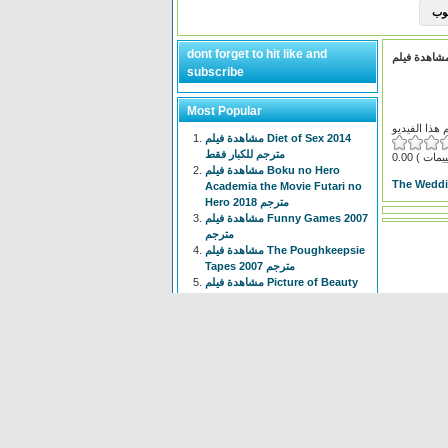
dont forget to hit like and
subscribe
Most Popular
مشاهدة فيلم Diet of Sex 2014
مترجم للكبار فقط
0.00
مشاهدة فيلم Boku no Hero
The Weddi
Academia the Movie Futari no
Hero 2018 مترجم
مشاهدة فيلم Funny Games 2007
مترجم
مشاهدة فيلم The Poughkeepsie
Tapes 2007 مترجم
مشاهدة فيلم Picture of Beauty
2017 مترجم للكبار فقط +18
مشاهدة فيلم Tiny Times 2013
مترجم
انمي Isekai Meikyuu de Harem
wo الحلقة 1 الاولى مترجم
مشاهدة فيلم The Devil
Conspiracy 2022 مترجم
مشاهدة فيلم The Voyeur 1997
مترجم للكبار فقط +18
انمي Chainsaw Man الحلقة 3