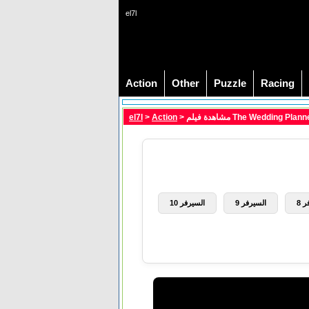
el7l
Action
Other
Puzzle
Racing
el7l
>
Action
 8
السيرفر 9
السيرفر 10