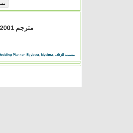
مسلسل Elite الموسم 
مشاهدة فيلم The Wedding Planner 2001 مترجم
مصممة الزفاف
,
Mycima
,
Egybest
,
مشاهدة فيلم ing Planner