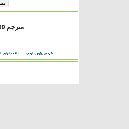
مسلسل Elite الموسم 
مشاهدة فيلم Black Dynamite 2009 مترجم
فيلم Black Dynamite مترجم
,
يوتيوب
,
ايجي بست
,
افلام اجنبي
,
ا