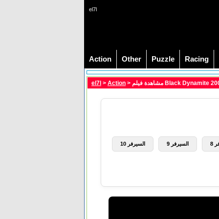
el7l
Action
Other
Puzzle
Racing
el7l
>
Action
 8
السيرفر 9
السيرفر 10