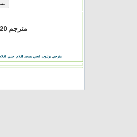
مسلسل Elite الموسم 
مشاهدة فيلم Happiest Season 2020 مترجم
فيلم Happiest Season مترجم
,
يوتيوب
,
ايجي بست
,
افلام اجنبي
,
افلام