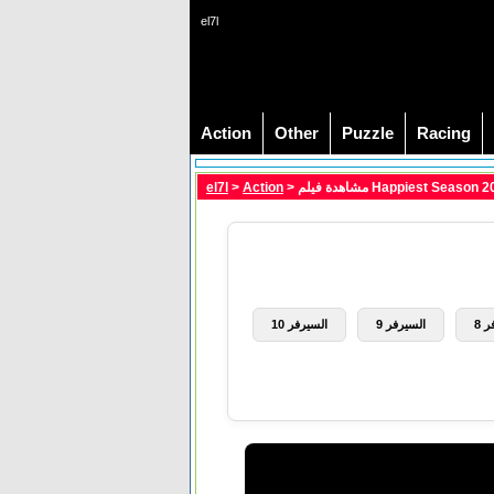
el7l
Action
Other
Puzzle
Racing
el7l
>
Action
 8
السيرفر 9
السيرفر 10