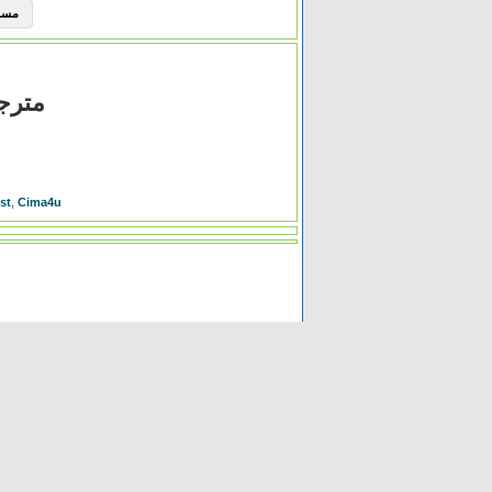
مسلسل Elite الموسم 
مشاهدة فيلم  Stay 2014
st
,
Cima4u