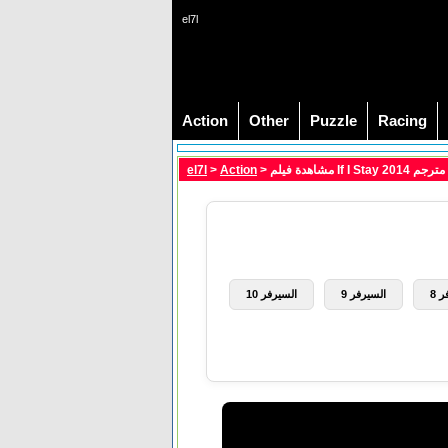
el7l
Action
Other
Puzzle
Racing
> مشاهدة فيلم If I Stay 2014 مترجم
Action
>
el7l
 8
السيرفر 9
السيرفر 10